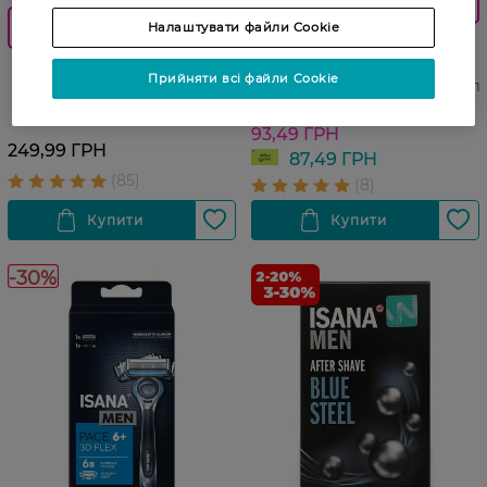
Club
При купівлі 2 од. знижка -20%, 3
Налаштувати файли Cookie
од. -30%
Гель для душу Isana Men
Energy Rossmann 5 в 1 З
Лосьйон після гоління
Прийняти всі файли Cookie
таурином чоловічий 300 мл
чоловічий Isana Men Dark
124,99 ГРН
Ocean 100 мл
93,49 ГРН
249,99 ГРН
87,49 ГРН
-30%