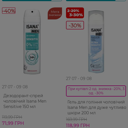
-40%
Мега
знижки
-30%
27 07 - 09 08
27 07 - 09 08
При купівлі 2 од. знижка -20%, 3
од. -30%
Дезодорант-cпрей
чоловічий Isana Men
Гель для гоління чоловічий
Sensitive 150 мл
Isana Men для дуже чутливої
шкіри 200 мл
119,99 ГРН
169,99 ГРН
71,99 ГРН
118,99 ГРН