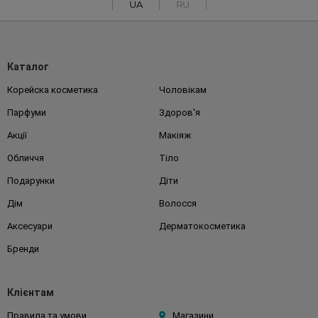
UA
RU
Каталог
Корейска косметика
Чоловікам
Парфуми
Здоров'я
Акції
Макіяж
Обличчя
Тіло
Подарунки
Діти
Дім
Волосся
Аксесуари
Дерматокосметика
Бренди
Клієнтам
Правила та умови
Магазини