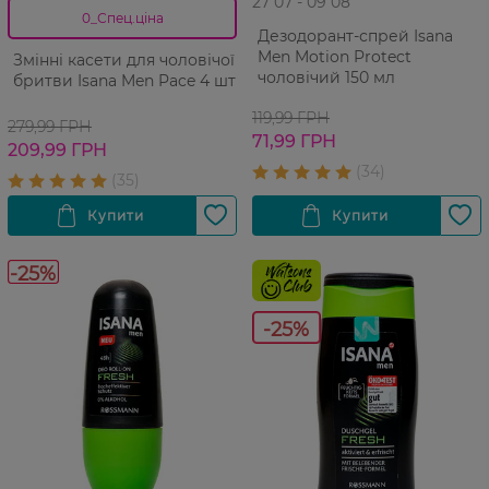
27 07 - 09 08
0_Спец.ціна
Дезодорант-спрей Isana
Men Motion Protect
Змінні касети для чоловічої
чоловічий 150 мл
бритви Isana Men Pace 4 шт
119,99 ГРН
279,99 ГРН
71,99 ГРН
209,99 ГРН
-25%
-25%