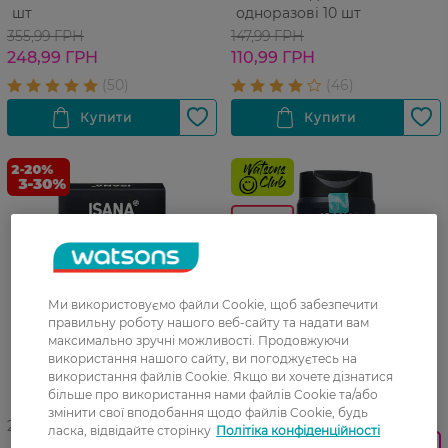
шт
одноразові 10 шт
355,99 ГРН
147,99 ГРН
248,99 ГРН
110,99 ГРН
-25%
Ми використовуємо файли Cookie, щоб забезпечити
правильну роботу нашого веб-сайту та надати вам
максимально зручні можливості. Продовжуючи
використання нашого сайту, ви погоджуєтесь на
використання файлів Cookie. Якщо ви хочете дізнатися
більше про використання нами файлів Cookie та/або
27 07 - 23 08
змінити свої вподобання щодо файлів Cookie, будь
27 07 - 09 08
ласка, відвідайте сторінку
Політіка конфіденційності
Знижка 30% з карткою Watsons