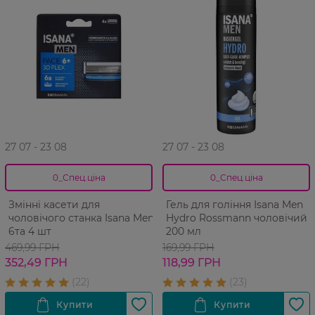
27 07 - 23 08
27 07 - 23 08
0_Спец.ціна
0_Спец.ціна
Змінні касети для
Гель для гоління Isana Men
чоловічого станка Isana Men
Hydro Rossmann чоловічий
6та 4 шт
200 мл
469,99 ГРН
169,99 ГРН
352,49 ГРН
118,99 ГРН