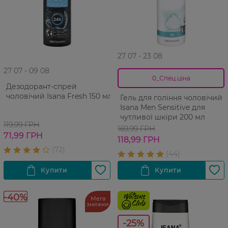
27 07 - 23 08
27 07 - 09 08
0_Спец.ціна
Дезодорант-спрей
чоловічий Isana Fresh 150 мл
Гель для гоління чоловічий
Isana Men Sensitive для
чутливої шкіри 200 мл
119,99 ГРН
169,99 ГРН
71,99 ГРН
118,99 ГРН
-40%
Мега
знижки
-25%