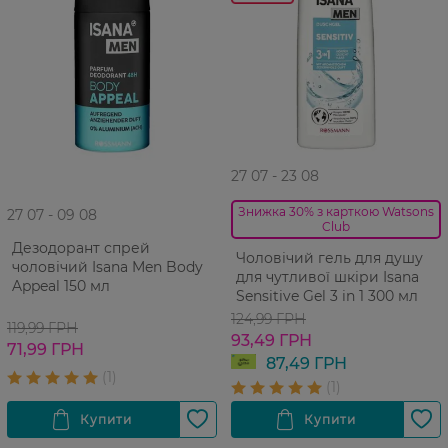
27 07 - 23 08
Знижка 30% з карткою Watsons
27 07 - 09 08
Club
Дезодорант спрей
Чоловічий гель для душу
чоловічий Isana Men Body
для чутливої шкіри Isana
Appeal 150 мл
Sensitive Gel 3 in 1 300 мл
124,99 ГРН
119,99 ГРН
93,49 ГРН
71,99 ГРН
87,49 ГРН