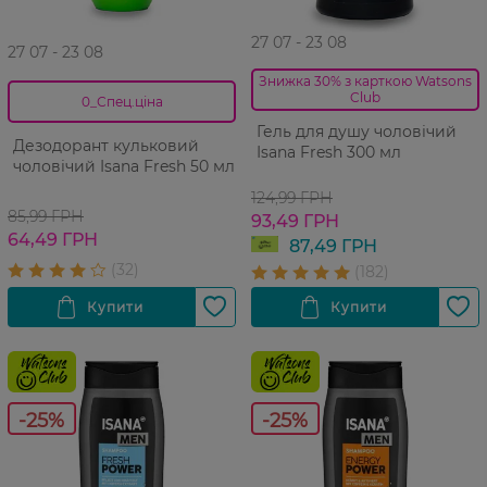
27 07 - 23 08
27 07 - 23 08
Знижка 30% з карткою Watsons
Club
0_Спец.ціна
Гель для душу чоловічий
Дезодорант кульковий
Isana Fresh 300 мл
чоловічий Isana Fresh 50 мл
124,99 ГРН
85,99 ГРН
93,49 ГРН
64,49 ГРН
87,49 ГРН
-25%
-25%