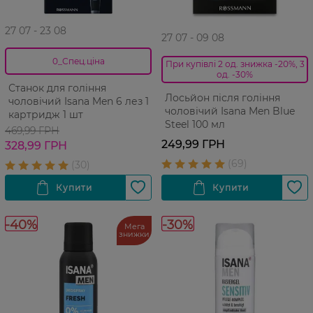
27 07 - 23 08
27 07 - 09 08
0_Спец.ціна
При купівлі 2 од. знижка -20%, 3
од. -30%
Станок для гоління
Лосьйон після гоління
чоловічий Isana Men 6 лез 1
чоловічий Isana Men Blue
картридж 1 шт
Steel 100 мл
469,99 ГРН
249,99 ГРН
328,99 ГРН
-40%
-30%
Мега
знижки