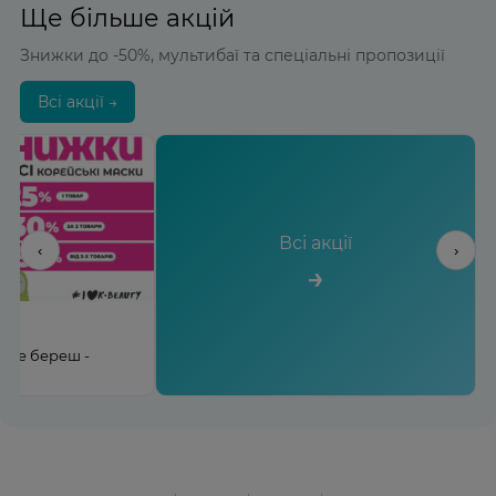
Ще більше акцій
Знижки до -50%, мультибаї та спеціальні пропозиції
Всі акції →
Всі акції
‹
›
→
льше береш -