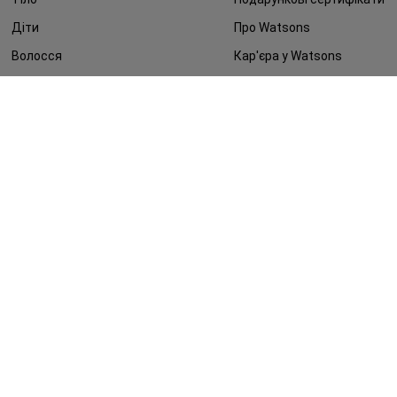
Діти
Про Watsons
Волосся
Кар'єра у Watsons
Дерматокосметика
Контакти
Блог
Оплата та доставка
FAQ
Політика конфіденційності
Публічна оферта
ЗМІ про нас
Повернення замовлення
©2014 - 2026. Умови використання сайту