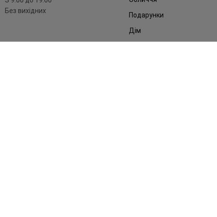
Без вихідних
Подарунки
Дім
Аксесуари
Бренди