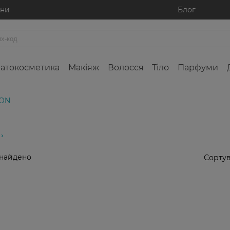
ини
Блог
атокосметика
Макіяж
Волосся
Тіло
Парфуми
SON
знайдено
Сортув