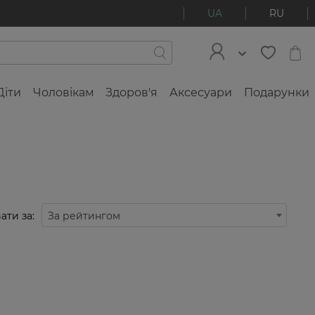
UA
RU
Діти
Чоловікам
Здоров'я
Аксесуари
Подарунки
ати за:
За рейтингом