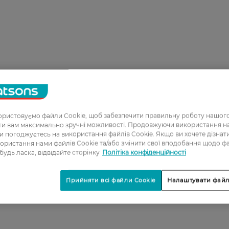
ристовуємо файли Cookie, щоб забезпечити правильну роботу нашого
ати вам максимально зручні можливості. Продовжуючи використання 
ви погоджуєтесь на використання файлів Cookie. Якщо ви хочете дізнат
ористання нами файлів Cookie та/або змінити свої вподобання щодо ф
 будь ласка, відвідайте сторінку
Політіка конфіденційності
Прийняти всі файли Cookie
Налаштувати файл