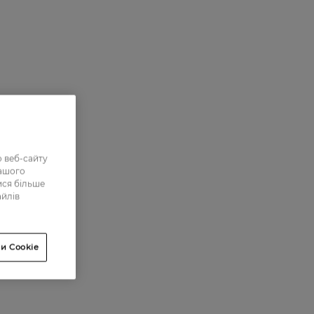
 веб-сайту
нашого
ися більше
айлів
и Cookie