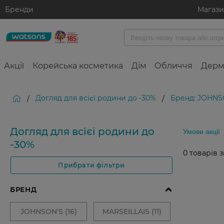
Бренди
Магаз
Акції
Корейська косметика
Дім
Обличчя
Дерм
Догляд для всієї родини до -30%
Бренд: JOHN
/
/
Догляд для всієї родини до
Умови акції
-30%
0
товарів 
Прибрати фільтри