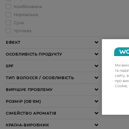
Ми вико
та над
сайту, 
про вик
Cookie,