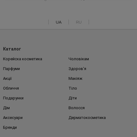
UA
RU
Каталог
Корейска косметика
Чоловікам
Парфуми
Здоров'я
Акції
Макіяж
Обличчя
Тіло
Подарунки
Діти
Дім
Волосся
Аксесуари
Дерматокосметика
Бренди