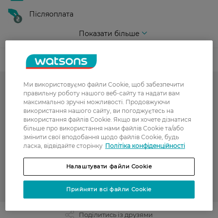
Післяоплата
Показати більше
Код товару
Ми використовуємо файли Cookie, щоб забезпечити
-50% на обраний асортимент
правильну роботу нашого веб-сайту та надати вам
максимально зручні можливості. Продовжуючи
Гарячий сезон у WATSONS
використання нашого сайту, ви погоджуєтесь на
використання файлів Cookie. Якщо ви хочете дізнатися
Капці
більше про використання нами файлів Cookie та/або
змінити свої вподобання щодо файлів Cookie, будь
Жіночі капці
ласка, відвідайте сторінку
Політіка конфіденційності
РОЗПРОДАЖ
Налаштувати файли Cookie
WATSONS
Прийняти всі файли Cookie
Поділитись із друзями