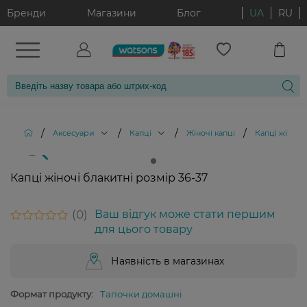
Бренди
Магазини
Блог
UA
RU
/
/
/
/
Аксесуари
Капці
Жіночі капці
Капці жіночі
Капці жіночі блакитні розмір 36-37
0
Ваш відгук може стати першим
для цього товару
Наявність в магазинах
Формат продукту:
Тапочки домашні