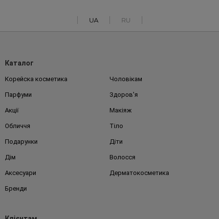
UA
RU
Каталог
Корейска косметика
Чоловікам
Парфуми
Здоров'я
Акції
Макіяж
Обличчя
Тіло
Подарунки
Діти
Дім
Волосся
Аксесуари
Дерматокосметика
Бренди
Клієнтам