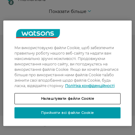
Показати більше
Код товару
-50% на обраний асортимент
Ми використовуємо файли Cookie, щоб забезпечити
правильну роботу нашого веб-сайту та надати вам
Гарячий сезон у WATSONS
максимально зручні можливості. Продовжуючи
використання нашого сайту, ви погоджуєтесь на
використання файлів Cookie. Якщо ви хочете дізнатися
Капці
більше про використання нами файлів Cookie та/або
змінити свої вподобання щодо файлів Cookie, будь
Жіночі капці
ласка, відвідайте сторінку
Політіка конфіденційності
РОЗПРОДАЖ
Налаштувати файли Cookie
WATSONS
Прийняти всі файли Cookie
Поділитись із друзями