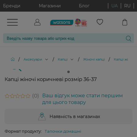
Бренди
Магазини
Блог
UA
RU
/
/
/
/
Аксесуари
Капці
Жіночі капці
Капці жіночі
Капці жіночі коричневі розмір 36-37
0
Ваш відгук може стати першим
для цього товару
Наявність в магазинах
Формат продукту:
Тапочки домашні