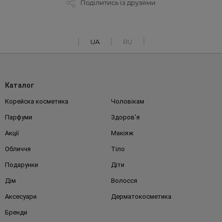
Поділитись із друзями
UA
RU
Каталог
Корейска косметика
Чоловікам
Парфуми
Здоров'я
Акції
Макіяж
Обличчя
Тіло
Подарунки
Діти
Дім
Волосся
Аксесуари
Дерматокосметика
Бренди