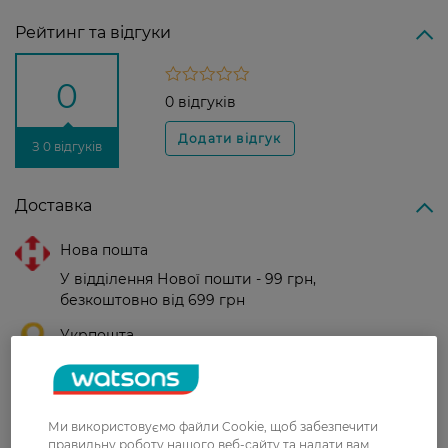
Рейтинг та відгуки
0
0 відгуків
З 0 відгуків
Доставка
Нова пошта
У відділення Нової пошти - 99 грн,
безкоштовно від 699 грн
Укрпошта
Вартість доставки - 79 грн, безкоштовна
доставка від - 599 грн
Забрати сьогодні в магазині Watsons
Ми використовуємо файли Cookie, щоб забезпечити
правильну роботу нашого веб-сайту та надати вам