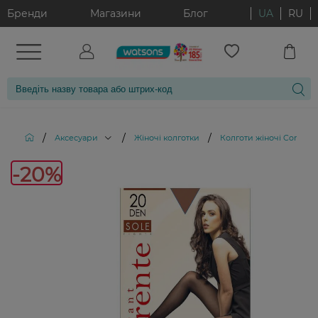
Бренди
Магазини
Блог
UA
RU
/
/
/
Аксесуари
Жіночі колготки
Колготи жіночі Corrente
-20%