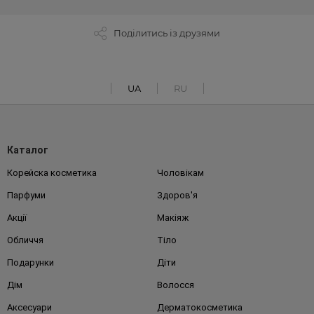
Поділитись із друзями
UA
RU
Каталог
Корейска косметика
Чоловікам
Парфуми
Здоров'я
Акції
Макіяж
Обличчя
Тіло
Подарунки
Діти
Дім
Волосся
Аксесуари
Дерматокосметика