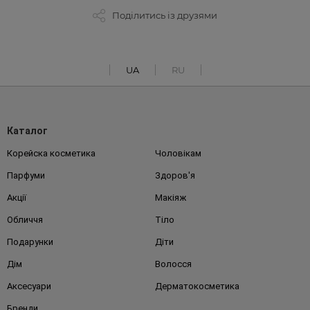
Поділитись із друзями
UA
RU
Каталог
Корейска косметика
Чоловікам
Парфуми
Здоров'я
Акції
Макіяж
Обличчя
Тіло
Подарунки
Діти
Дім
Волосся
Аксесуари
Дерматокосметика
Бренди