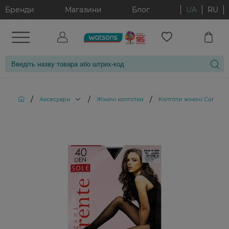
Бренди
Магазини
Блог
UA
RU
/
/
/
Аксесуари
Жіночі колготки
Колготи жіночі Corrente