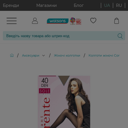
Бренди
Магазини
Блог
UA
RU
/
/
/
Аксесуари
Жіночі колготки
Колготи жіночі Corrente