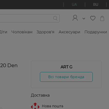
UA
RU
Діти
Чоловікам
Здоров'я
Аксесуари
Подарунки
-30%
 20 Den
ART G
Всі товари бренда
Доставка
Нова пошта