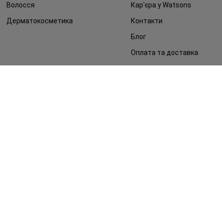
Волосся
Кар'єра у Watsons
Дерматокосметика
Контакти
Блог
Оплата та доставка
FAQ
Політика конфіденційності
Публічна оферта
ЗМІ про нас
Повернення замовлення
©2014 - 2026. Умови використання сайту