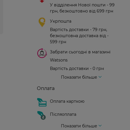
У відділення Нової пошти - 99
грн, безкоштовно від 699 грн
Укрпошта
Вартість доставки - 79 грн,
безкоштовна доставка від -
599 грн
Забрати сьогодні в магазині
Watsons
Вартість доставки - 0 грн
Вартість доставки - 99 грн, безкоштовна доставка від - 699 грн
Доставка кур'єром нової пошти
Вартість доставки - 150 грн (до парадного)
Показати більше
Оплата
Оплата карткою
Післяоплата
Показати більше