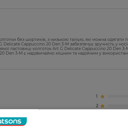
колготки без шортиків, з низькою талією, які можна одягати п
Delicate Cappuccino 20 Den 3-M забезпечує зручність у носін
ої ластовиці колготок Art G Delicate Cappuccino 20 Den 3-
 20 Den 3-M є надзвичайно міцним та надійним у використанн
1
2
3
4