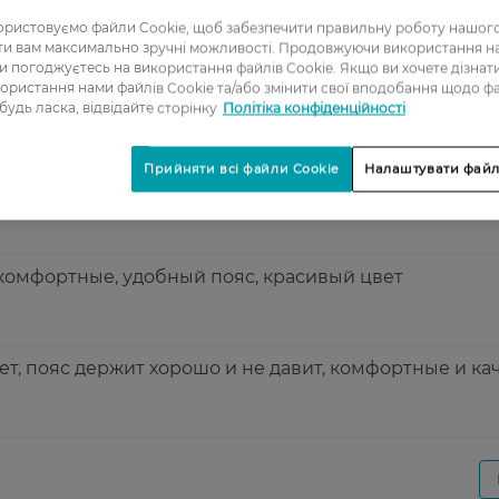
5
ристовуємо файли Cookie, щоб забезпечити правильну роботу нашого
ати вам максимально зручні можливості. Продовжуючи використання 
ви погоджуєтесь на використання файлів Cookie. Якщо ви хочете дізнат
ористання нами файлів Cookie та/або змінити свої вподобання щодо ф
ти! Красивий природний колір, не електризуються до
 будь ласка, відвідайте сторінку
Політіка конфіденційності
ємні до тіла. Чудова якість. Тепер - мої улюблені.
Прийняти всі файли Cookie
Налаштувати файл
на ножках!
комфортные, удобный пояс, красивый цвет
т, пояс держит хорошо и не давит, комфортные и к