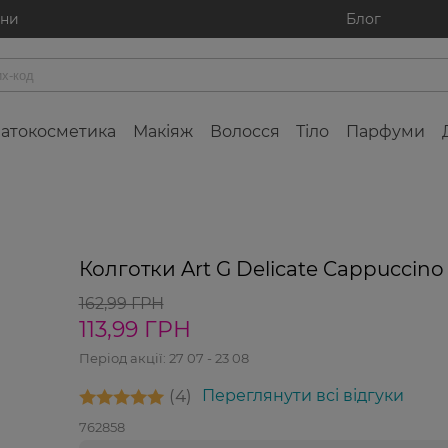
ини
Блог
атокосметика
Макіяж
Волосся
Тіло
Парфуми
-30%
Колготки Art G Delicate Cappuccino
162,99 ГРН
113,99 ГРН
Період акції:
27 07 - 23 08
4
Переглянути всі відгуки
762858