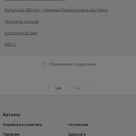
Купуй від 188 грн - отримуй безкоштовну доставку
Текстиль та інше
Колготки 20 ден
ART G
Поділитись із друзями
UA
RU
Каталог
Корейска косметика
Чоловікам
Парфуми
Здоров'я