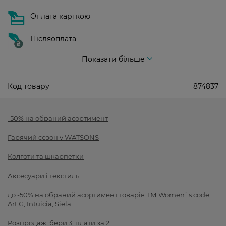
Оплата карткою
Післяоплата
Показати більше
Код товару
874837
-50% на обраний асортимент
Гарячий сезон у WATSONS
Колготи та шкарпетки
Аксесуари і текстиль
до -50% на обраний асортимент товарів ТМ Women`s code,
Art G, Intuicia, Siela
Розпродаж: бери 3, плати за 2