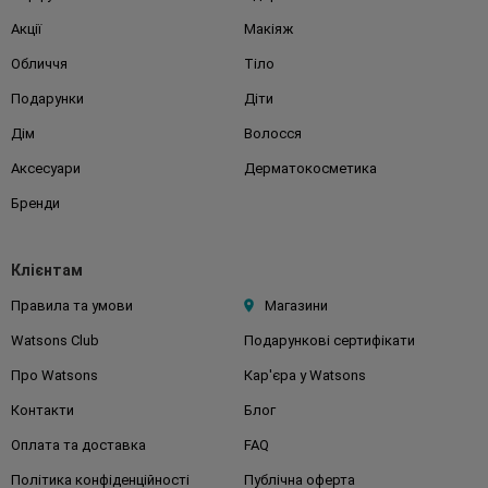
Акції
Макіяж
Обличчя
Тіло
Подарунки
Діти
Дім
Волосся
Аксесуари
Дерматокосметика
Бренди
Клієнтам
Правила та умови
Магазини
Watsons Club
Подарункові сертифікати
Про Watsons
Кар'єра у Watsons
Контакти
Блог
Оплата та доставка
FAQ
Політика конфіденційності
Публічна оферта