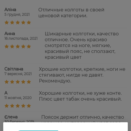
Аліна
Отличные колготы в своей
5 грудня, 2021
ценовой категории.
Анна
Шикарные колготки, качество
16 листопада, 2021
отличное. Очень красиво
смотрятся на ноге, мягкие,
красивый пояс, не сползают,
красивый цвет
Світлана
Хрошие колготки, крепкие, ноги не
7 вересня, 2021
стягивают, нигде не давят.
Рекомендую.
А
Хорошие колготки, не хуже конте.
11 жовтня, 2020
Плюс цвет табак очень красивый.
Єлена
Поясок держит отлично, качество
30 березня, 2019
хорошее, интересный цвет серо-
коричневый