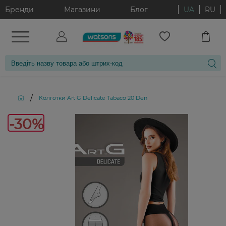
Бренди
Магазини
Блог
UA
RU
/
Колготки Art G Delicate Tabaco 20 Den
-30%