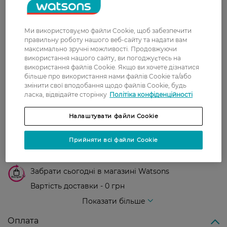
Показати ще
Ми використовуємо файли Cookie, щоб забезпечити
правильну роботу нашого веб-сайту та надати вам
максимально зручні можливості. Продовжуючи
використання нашого сайту, ви погоджуєтесь на
Доставка
використання файлів Cookie. Якщо ви хочете дізнатися
більше про використання нами файлів Cookie та/або
Нова пошта
змінити свої вподобання щодо файлів Cookie, будь
ласка, відвідайте сторінку
Політіка конфіденційності
У відділення Нової пошти - 99 грн,
безкоштовно від 699 грн
Налаштувати файли Cookie
Укрпошта
Прийняти всі файли Cookie
Вартість доставки - 79 грн, безкоштовна
доставка від - 599 грн
Забрати сьогодні в магазині Watsons
Вартість доставки - 0 грн
Вартість доставки - 99 грн, безкоштовна доставка від - 699 грн
Показати більше
Оплата