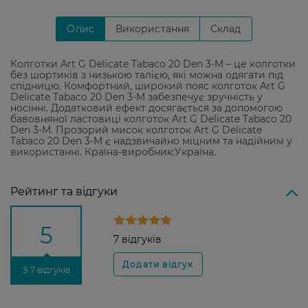
Опис
Використання
Склад
Колготки Art G Delicate Tabaco 20 Den 3-M – це колготки
без шортиків з низькою талією, які можна одягати під
спідницю. Комфортний, широкий пояс колготок Art G
Delicate Tabaco 20 Den 3-M забезпечує зручність у
носінні. Додатковий ефект досягається за допомогою
бавовняної ластовиці колготок Art G Delicate Tabaco 20
Den 3-M. Прозорий мисок колготок Art G Delicate
Tabaco 20 Den 3-M є надзвичайно міцним та надійним у
використанні. Країна-виробник:Україна.
Рейтинг та відгуки
5
7 відгуків
З 7 відгуків