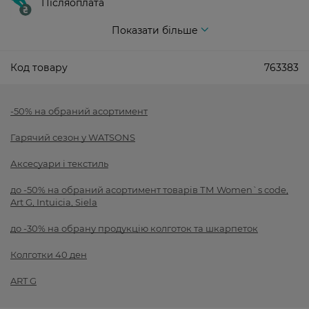
Післяоплата
Показати більше
Код товару
763383
-50% на обраний асортимент
Гарячий сезон у WATSONS
Аксесуари і текстиль
до -50% на обраний асортимент товарів ТМ Women`s code,
Art G, Intuicia, Siela
до -30% на обрану продукцію колготок та шкарпеток
Колготки 40 ден
ART G