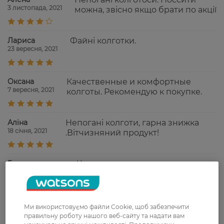
3 листопада, 2021
можна, звісно якщо брати по акції
Лариса
Файні колготки.
23 вересня, 2021
Оксана
Качественные и комфортные
7 вересня, 2021
колготы. Рекомендую к покупке.
Аліна
Непогані колготи, гарна знижка
18 січня, 2021
.Вітчизняний продукт!
Герасименко
Колготами довольна,
21 листопада, 2019
качественные, носятся хорошо.
Ми використовуємо файли Cookie, щоб забезпечити
Показати ще
правильну роботу нашого веб-сайту та надати вам