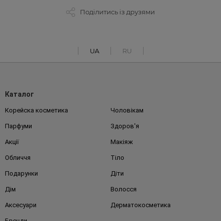
Поділитись із друзями
UA
RU
Каталог
Корейска косметика
Чоловікам
Парфуми
Здоров'я
Акції
Макіяж
Обличчя
Тіло
Подарунки
Діти
Дім
Волосся
Аксесуари
Дерматокосметика
Бренди