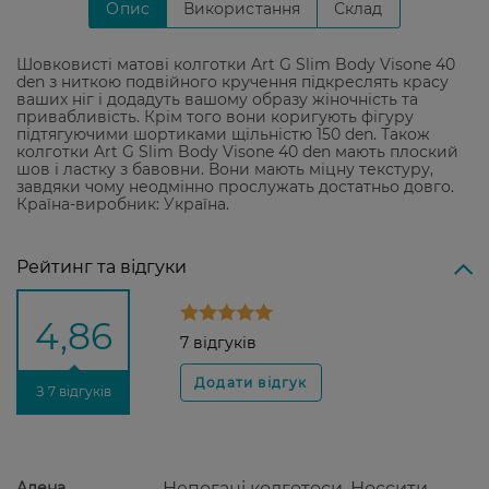
Опис
Використання
Склад
Шовковисті матові колготки Art G Slim Body Visone 40
den з ниткою подвійного кручення підкреслять красу
ваших ніг і додадуть вашому образу жіночність та
привабливість. Крім того вони коригують фігуру
підтягуючими шортиками щільністю 150 den. Також
колготки Art G Slim Body Visone 40 den мають плоский
шов і ластку з бавовни. Вони мають міцну текстуру,
завдяки чому неодмінно прослужать достатньо довго.
Країна-виробник: Україна.
Рейтинг та відгуки
4,86
7 відгуків
З 7 відгуків
Aлена
Непогані колготоси. Носсити