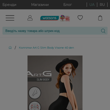
Бренди
Магазини
Блог
UA
RU
/
Колготки Art G Slim Body Visone 40 den