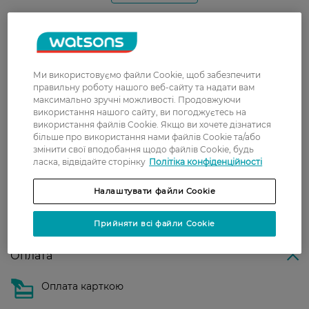
Доставка
Нова пошта
Ми використовуємо файли Cookie, щоб забезпечити
правильну роботу нашого веб-сайту та надати вам
У відділення Нової пошти - 99 грн,
максимально зручні можливості. Продовжуючи
безкоштовно від 699 грн
використання нашого сайту, ви погоджуєтесь на
використання файлів Cookie. Якщо ви хочете дізнатися
Укрпошта
більше про використання нами файлів Cookie та/або
Вартість доставки - 79 грн, безкоштовна
змінити свої вподобання щодо файлів Cookie, будь
ласка, відвідайте сторінку
Політіка конфіденційності
доставка від - 599 грн
Забрати сьогодні в магазині Watsons
Налаштувати файли Cookie
Вартість доставки - 0 грн
Вартість доставки - 99 грн, безкоштовна доставка від - 699 грн
Прийняти всі файли Cookie
Показати більше
Оплата
Оплата карткою