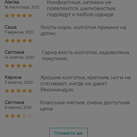
Alenka
Комфортные, затяжки не
16 листопада, 2021
появляются, шелковистые,
подойдут к любой одежде
Саша
Якість норм, колготки приємні на
7 вересня, 2021
дотик.
Світлана
Гарна якість колготок, задоволена
14 жовтня, 2020
покупкою.
Карина
Хрошие колготки, крепкие, ноги не
3 жовтня, 2020
стягивают, нигде не давят.
Рекомендую.
Світлана
Классные мягкие ,очень доступная
6 серпня, 2019
цена
Показати ще