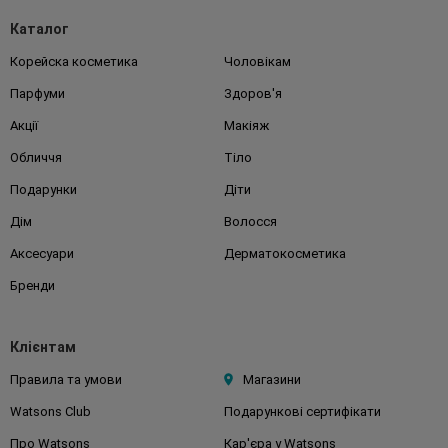
Каталог
Корейска косметика
Чоловікам
Парфуми
Здоров'я
Акції
Макіяж
Обличчя
Тіло
Подарунки
Діти
Дім
Волосся
Аксесуари
Дерматокосметика
Бренди
Клієнтам
Правила та умови
Магазини
Watsons Club
Подарункові сертифікати
Про Watsons
Кар'єра у Watsons