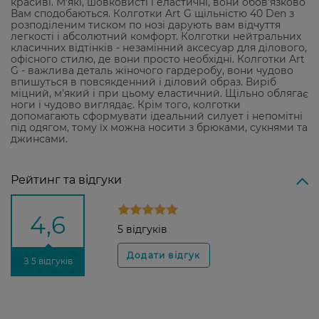
красиві. М'які, шовковисті і еластичні, вони обов’язково
Вам сподобаються. Колготки Art G щільністю 40 Den з
розподіленим тиском по нозі дарують вам відчуття
легкості і абсолютний комфорт. Колготки нейтральних
класичних відтінків - незамінний аксесуар для ділового,
офісного стилю, де вони просто необхідні. Колготки Art
G - важлива деталь жіночого гардеробу, вони чудово
впишуться в повсякденний і діловий образ. Виріб
міцний, м'який і при цьому еластичний. Щільно облягає
ноги і чудово виглядає. Крім того, колготки
допомагають сформувати ідеальний силует і непомітні
під одягом, тому їх можна носити з брюками, сукнями та
джинсами.
Рейтинг та відгуки
4,6
5 відгуків
З 5 відгуків