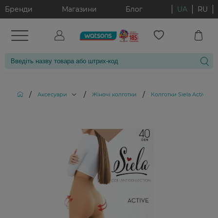
Бренди
Магазини
Блог
UA
RU
/
/
/
Аксесуари
Жіночі колготки
Колготки Siela Active 40