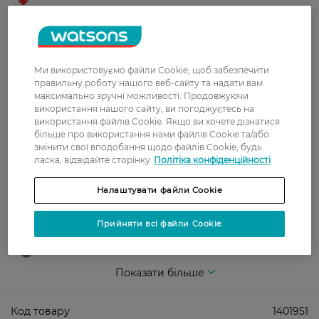
У відділення Нової пошти - 99 грн,
безкоштовно від 699 грн
Укрпошта
Ми використовуємо файли Cookie, щоб забезпечити
Вартість доставки - 79 грн, безкоштовна
правильну роботу нашого веб-сайту та надати вам
доставка від - 599 грн
максимально зручні можливості. Продовжуючи
використання нашого сайту, ви погоджуєтесь на
Забрати сьогодні в магазині Watsons
використання файлів Cookie. Якщо ви хочете дізнатися
Вартість доставки - 0 грн
більше про використання нами файлів Cookie та/або
Вартість доставки - 99 грн, безкоштовна доставка від - 699 грн
змінити свої вподобання щодо файлів Cookie, будь
Показати більше
ласка, відвідайте сторінку
Політіка конфіденційності
Оплата
Налаштувати файли Cookie
Оплата карткою
Прийняти всі файли Cookie
Післяоплата
Показати більше
Код товару
1401951