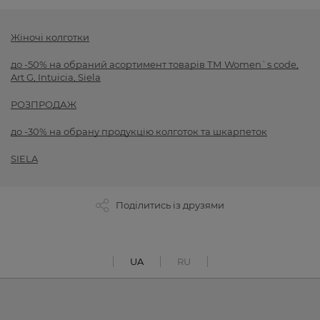
Жіночі колготки
до -50% на обраний асортимент товарів ТМ Women`s code,
Art G, Intuicia, Siela
РОЗПРОДАЖ
до -30% на обрану продукцію колготок та шкарпеток
SIELA
Поділитись із друзями
UA
RU