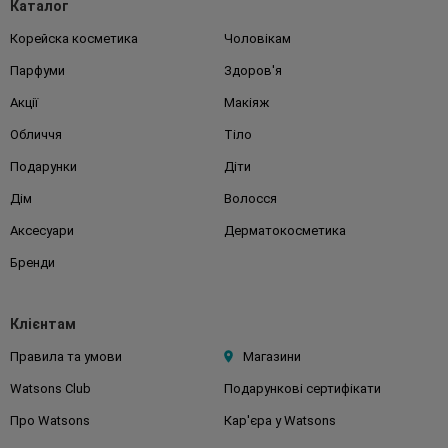
Каталог
Корейска косметика
Чоловікам
Парфуми
Здоров'я
Акції
Макіяж
Обличчя
Тіло
Подарунки
Діти
Дім
Волосся
Аксесуари
Дерматокосметика
Бренди
Клієнтам
Правила та умови
Магазини
Watsons Club
Подарункові сертифікати
Про Watsons
Кар'єра у Watsons