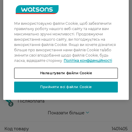
У відділення Нової пошти - 99 грн,
безкоштовно від 699 грн
Укрпошта
Ми використовуємо файли Cookie, щоб забезпечити
правильну роботу нашого веб-сайту та надати вам
Вартість доставки - 79 грн, безкоштовна
максимально зручні можливості. Продовжуючи
доставка від - 599 грн
використання нашого сайту, ви погоджуєтесь на
використання файлів Cookie. Якщо ви хочете дізнатися
Забрати сьогодні в магазині Watsons
більше про використання нами файлів Cookie та/або
Вартість доставки - 0 грн
змінити свої вподобання щодо файлів Cookie, будь
Вартість доставки - 99 грн, безкоштовна доставка від - 699 грн
ласка, відвідайте сторінку
Політіка конфіденційності
Показати більше
Налаштувати файли Cookie
Оплата
Прийняти всі файли Cookie
Оплата карткою
Післяоплата
Показати більше
Код товару
1401405