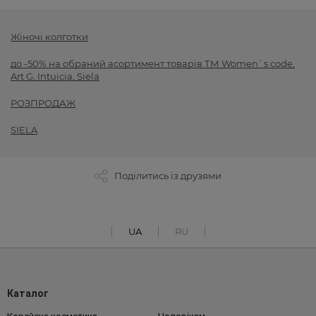
Жіночі колготки
до -50% на обраний асортимент товарів ТМ Women`s code,
Art G, Intuicia, Siela
РОЗПРОДАЖ
SIELA
Поділитись із друзями
UA
RU
Каталог