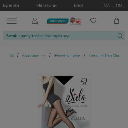
Бренди
Магазини
Блог
UA
RU
/
/
/
Аксесуари
Жіночі колготки
Колготки Siela Classic 4