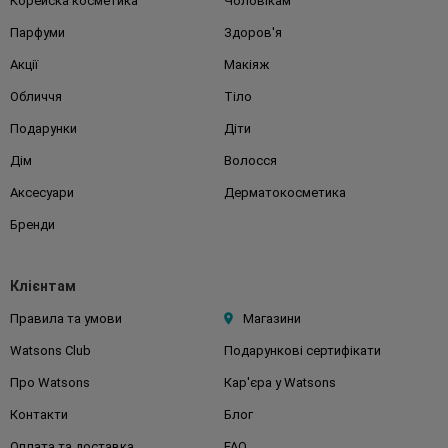
Корейска косметика
Чоловікам
Парфуми
Здоров'я
Акції
Макіяж
Обличчя
Тіло
Подарунки
Діти
Дім
Волосся
Аксесуари
Дерматокосметика
Бренди
Клієнтам
Правила та умови
Магазини
Watsons Club
Подарункові сертифікати
Про Watsons
Кар'єра у Watsons
Контакти
Блог
Оплата та доставка
FAQ