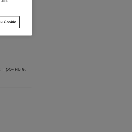
айлів
0
0
и Cookie
2
, прочные,