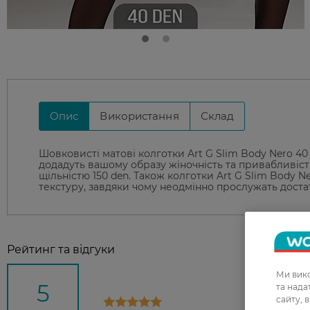
Опис
Використання
Склад
Шовковисті матові колготки Art G Slim Body Nero 40
додадуть вашому образу жіночність та привабливіст
щільністю 150 den. Також колготки Art G Slim Body 
текстуру, завдяки чому неодмінно прослужать достат
Рейтинг та відгуки
Ми вико
5
та над
сайту, 