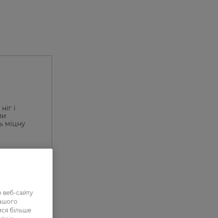
ніг і
ми
ь міцну
 веб-сайту
0
нашого
ися більше
0