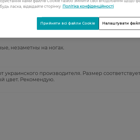
ористання нами файлів Cookie та/або змінити свої вподобання щодо ф
 будь ласка, відвідайте сторінку
Політіка конфіденційності
3
4
Прийняти всі файли Cookie
Налаштувати файл
5
ые, незаметны на ногах.
т украинского производителя. Размер соответствует
 цвет. Рекомендую.