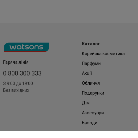
Каталог
Корейска косметика
Гаряча лінія
Парфуми
0 800 300 333
Акції
Обличчя
З 9:00 до 19:00
Без вихідних
Подарунки
Дім
Аксесуари
Бренди