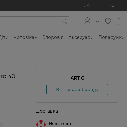
UA
RU
Діти
Чоловікам
Здоров'я
Аксесуари
Подарунки
ro 40
ART G
Всі товари бренда
Доставка
Нова пошта