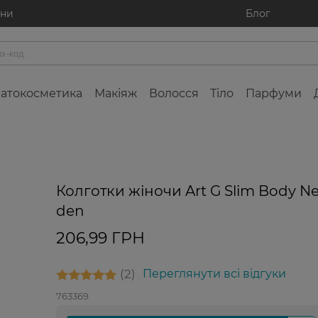
ини
Блог
атокосметика
Макіяж
Волосся
Тіло
Парфуми
Колготки жіночи Art G Slim Body Ne
den
206,99 ГРН
2
Переглянути всі відгуки
763369