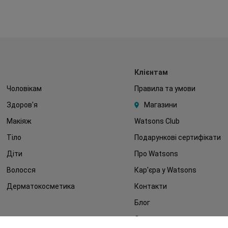
Клієнтам
Чоловікам
Правила та умови
Здоров'я
Магазини
Макіяж
Watsons Club
Тіло
Подарункові сертифікати
Діти
Про Watsons
Волосся
Кар'єра у Watsons
Дерматокосметика
Контакти
Блог
Оплата та доставка