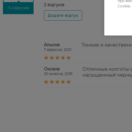
про вик
2 відгуків
Cookie,
З 2 відгуків
Альона
Тонкие и качественн
7 вересня, 2021
Оксана
Отличные колготы о
30 жовтня, 2019
насыщенный черный