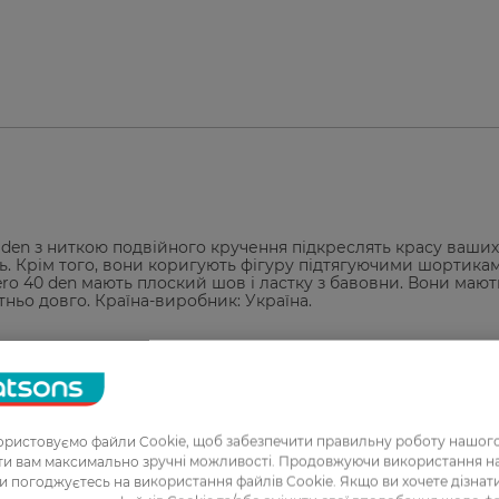
 den з ниткою подвійного кручення підкреслять красу ваших 
ь. Крім того, вони коригують фігуру підтягуючими шортика
Nero 40 den мають плоский шов і ластку з бавовни. Вони мают
ньо довго. Країна-виробник: Україна.
ристовуємо файли Cookie, щоб забезпечити правильну роботу нашого
1
ати вам максимально зручні можливості. Продовжуючи використання 
ви погоджуєтесь на використання файлів Cookie. Якщо ви хочете дізнат
2