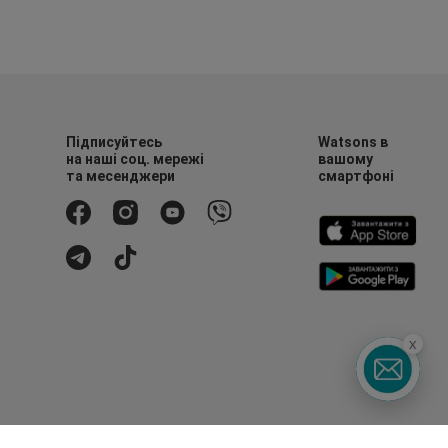
Підписуйтесь
Watsons в
на наші соц. мережі
вашому
та месенджери
смартфоні
x