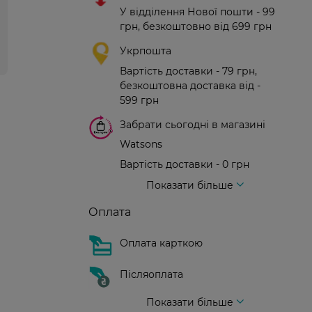
У відділення Нової пошти - 99
грн, безкоштовно від 699 грн
Укрпошта
Вартість доставки - 79 грн,
безкоштовна доставка від -
599 грн
Забрати сьогодні в магазині
Watsons
Вартість доставки - 0 грн
Вартість доставки - 99 грн, безкоштовна доставка від - 699 грн
Доставка кур'єром нової пошти
Вартість доставки - 150 грн (до парадного)
Показати більше
Оплата
Оплата карткою
Післяоплата
Показати більше