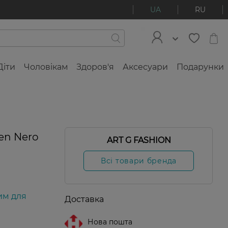
UA
RU
Діти
Чоловікам
Здоров'я
Аксесуари
Подарунки
den Nero
ART G FASHION
Всі товари бренда
им для
Доставка
Нова пошта