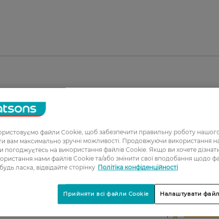
ристовуємо файли Cookie, щоб забезпечити правильну роботу нашого
ати вам максимально зручні можливості. Продовжуючи використання 
ви погоджуєтесь на використання файлів Cookie. Якщо ви хочете дізнат
ористання нами файлів Cookie та/або змінити свої вподобання щодо ф
1
 будь ласка, відвідайте сторінку
Політіка конфіденційності
2
Прийняти всі файли Cookie
Налаштувати файл
3
4