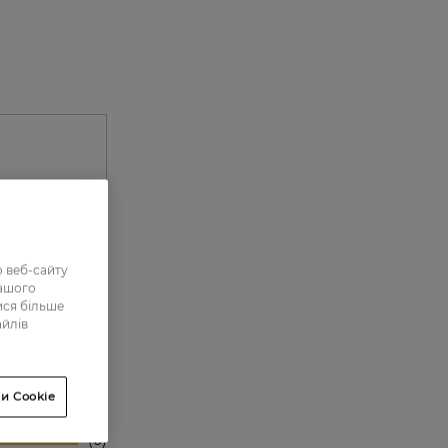
 веб-сайту
нашого
ися більше
айлів
0
0
и Cookie
0
0