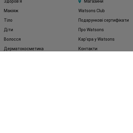
Здоров'я
Магазини
Макіяж
Watsons Club
Тіло
Подарункові сертифікати
Діти
Про Watsons
Волосся
Кар'єра у Watsons
Дерматокосметика
Контакти
Блог
Оплата та доставка
FAQ
Політика конфіденційності
Публічна оферта
ЗМІ про нас
Повернення замовлення