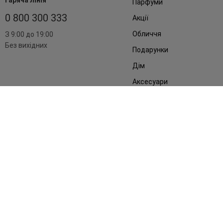
Гаряча лінія
Парфуми
0 800 300 333
Акції
Обличчя
З 9:00 до 19:00
Без вихідних
Подарунки
Дім
Аксесуари
Бренди