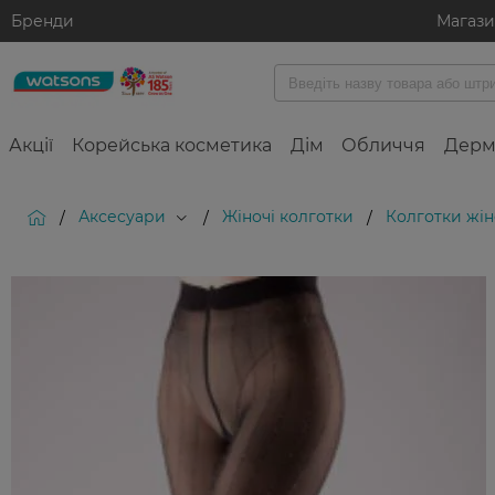
Бренди
Магаз
Акції
Корейська косметика
Дім
Обличчя
Дерм
Аксесуари
Жіночі колготки
Колготки жіно
/
/
/