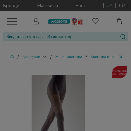
Бренди
Магазини
Блог
UA
RU
/
/
/
Аксесуари
Жіночі колготки
Колготки жіночі Diamond
Фінальний
розпродаж