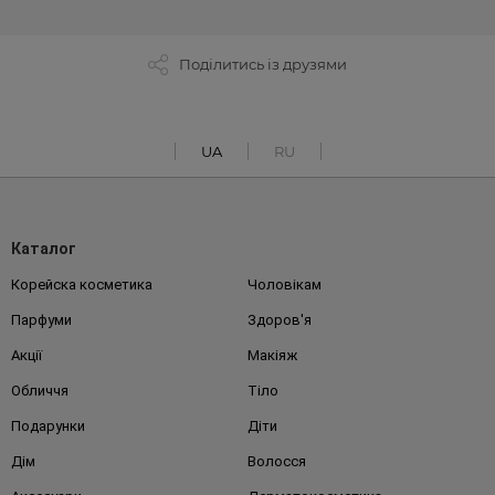
Поділитись із друзями
UA
RU
Каталог
Корейска косметика
Чоловікам
Парфуми
Здоров'я
Акції
Макіяж
Обличчя
Тіло
Подарунки
Діти
Дім
Волосся