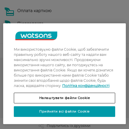
Оплата карткою
Післяоплата
Показати більше
Ми використовуємо файли Cookie, щоб забезпечити
Код товару
правильну роботу нашого веб-сайту та надати вам
максимально зручні можливості. Продовжуючи
використання нашого сайту, ви погоджуєтесь на
Жіночі колготки
використання файлів Cookie. Якщо ви хочете дізнатися
більше про використання нами файлів Cookie та/або
до -50% на обраний асортимент товарів ТМ Women`s code,
змінити свої вподобання щодо файлів Cookie, будь
Art G, Intuicia, Siela
ласка, відвідайте сторінку
Політіка конфіденційності
РОЗПРОДАЖ
Налаштувати файли Cookie
INTUICIA
Прийняти всі файли Cookie
Поділитись із друзями