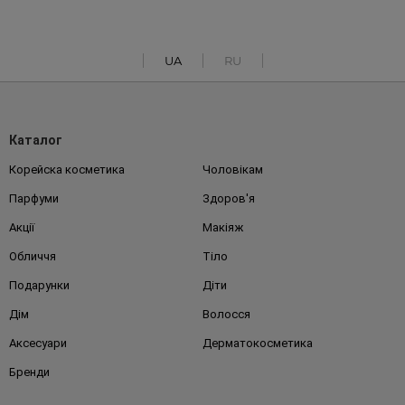
UA
RU
Каталог
Корейска косметика
Чоловікам
Парфуми
Здоров'я
Акції
Макіяж
Обличчя
Тіло
Подарунки
Діти
Дім
Волосся
Аксесуари
Дерматокосметика
Бренди