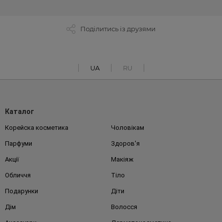
Поділитись із друзями
UA
RU
Каталог
Корейска косметика
Чоловікам
Парфуми
Здоров'я
Акції
Макіяж
Обличчя
Тіло
Подарунки
Діти
Дім
Волосся