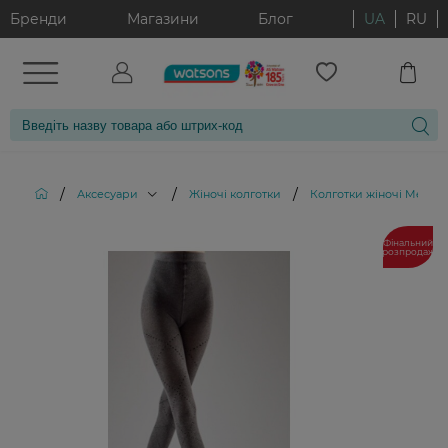
Бренди
Магазини
Блог
UA
RU
/
/
/
Аксесуари
Жіночі колготки
Колготки жіночі Melang
Фінальний
розпродаж