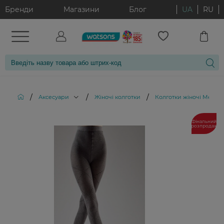
Бренди
Магазини
Блог
UA
RU
/
/
/
Аксесуари
Жіночі колготки
Колготки жіночі Melang
Фінальний
розпродаж