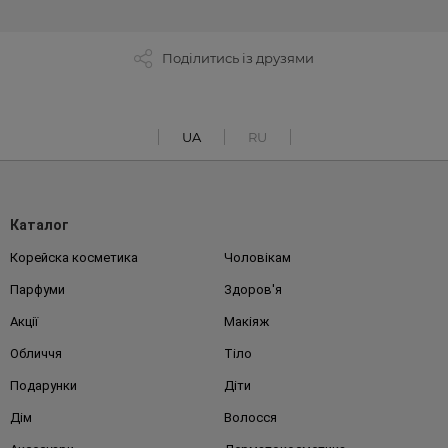
Поділитись із друзями
UA
RU
Каталог
Корейска косметика
Чоловікам
Парфуми
Здоров'я
Акції
Макіяж
Обличчя
Тіло
Подарунки
Діти
Дім
Волосся