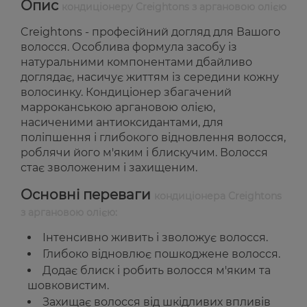
Опис
кондиціонеру Creightons з аргановою олією
Creightons - професійний догляд для Вашого
волосся. Особлива формула засобу із
натуральними компонентами дбайливо
доглядає, насичує життям із середини кожну
волосинку. Кондиціонер збагачений
марроканською аргановою олією,
насиченими антиоксидантами, для
поліпшення і глибокого відновлення волосся,
роблячи його м'яким і блискучим. Волосся
стає зволоженим і захищеним.
Основні переваги
кондиціонера Creightons
з аргановою олією:
Інтенсивно живить і зволожує волосся.
Глибоко відновлює пошкоджене волосся.
Додає блиск і робить волосся м'яким та
шовковистим.
Захищає волосся від шкідливих впливів