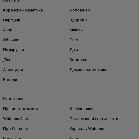
Каталог
Корейска косметика
Чоловікам
Парфуми
Здоров'я
Акції
Макіяж
Обличчя
Тіло
Подарунки
Діти
Дім
Волосся
Аксесуари
Дерматокосметика
Бренди
Клієнтам
Правила та умови
Магазини
Watsons Club
Подарункові сертифікати
Про Watsons
Кар'єра у Watsons
Контакти
Блог