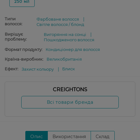
250 мл
Типи
Фарбоване волосся
волосся:
Світле волосся / блонд
Вирішує
Вигоряння на сонці
проблему:
Пошкодженого волосся
Формат продукту:
Кондиціонер для волосся
Країна-виробник:
Великобританія
Ефект:
Блиск
Захист кольору
CREIGHTONS
Всі товари бренда
Опис
Використання
Склад