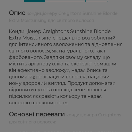
Опис
кондиціонеру Creightons Sunshine Blonde
Extra Moisturising для світлого волосся
Кондиціонер Creightons Sunshine Blonde
Extra Moisturising спеціально розроблений
для інтенсивного зволоження та відновлення
світлого волосся, як натурального, так і
фарбованого. Завдяки своєму складу, що
містить арганову олію та екстракт ромашки,
він ефективно зволожує, надає блиск та
допомагає розгладити волосся, надаючи
йому здоровий вигляд. Продукт допомагає
відновити сухе та пошкоджене волосся,
підсилює яскравість кольору та надає
волоссю шовковистість.
Основні переваги
кондиціонера Creightons
для світлого волосся: