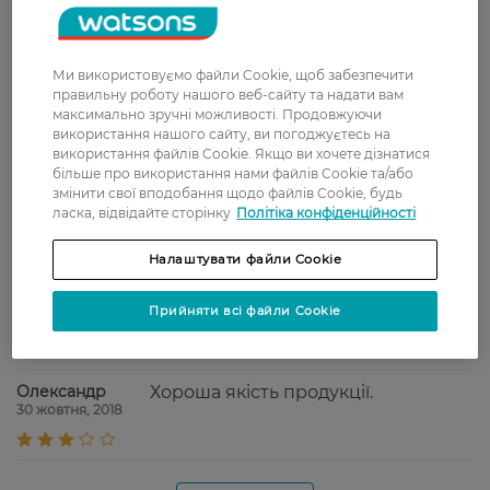
Женя
Очень достойный бальзам,волосы
5 грудня, 2021
стали лучше после его
Ми використовуємо файли Cookie, щоб забезпечити
применения
правильну роботу нашого веб-сайту та надати вам
максимально зручні можливості. Продовжуючи
Тетяна
Прекрасно ухаживает за
використання нашого сайту, ви погоджуєтесь на
24 липня, 2021
осветленными волосами,
використання файлів Cookie. Якщо ви хочете дізнатися
увлажняет, питает, придает блеск
більше про використання нами файлів Cookie та/або
змінити свої вподобання щодо файлів Cookie, будь
Оксана
Кондиціонер робить волосся
ласка, відвідайте сторінку
Політіка конфіденційності
5 травня, 2020
гладким і полегшує розчісування
Налаштувати файли Cookie
ВІКТОР
Хороший кондиционер. Питает
Прийняти всі файли Cookie
30 жовтня, 2018
волос.
Олександр
Хороша якість продукції.
30 жовтня, 2018