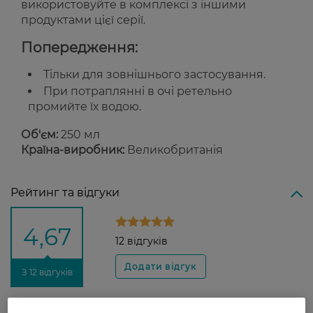
використовуйте в комплексі з іншими
продуктами цієї серії.
Попередження:
Тільки для зовнішнього застосування.
При потраплянні в очі ретельно
промийте їх водою.
Об'єм:
250 мл
Країна-виробник:
Великобританія
Рейтинг та відгуки
4,67
12 відгуків
З 12 відгуків