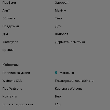
Парфуми
Здоров'я
Акції
Макіяж
Обличчя
Тіло
Подарунки
Діти
Дім
Волосся
Аксесуари
Дерматокосметика
Бренди
Клієнтам
Правила та умови
Магазини
Watsons Club
Подарункові сертифікати
Про Watsons
Кар'єра у Watsons
Контакти
Блог
Оплата та доставка
FAQ