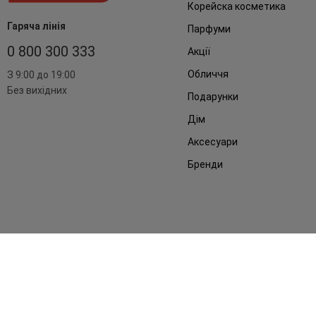
Корейска косметика
Гаряча лінія
Парфуми
0 800 300 333
Акції
Обличчя
З 9:00 до 19:00
Без вихідних
Подарунки
Дім
Аксесуари
Бренди