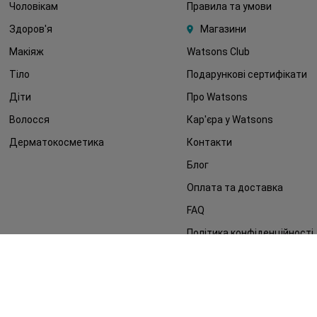
Чоловікам
Правила та умови
Здоров'я
Магазини
Макіяж
Watsons Club
Тіло
Подарункові сертифікати
Діти
Про Watsons
Волосся
Кар'єра у Watsons
Дерматокосметика
Контакти
Блог
Оплата та доставка
FAQ
Політика конфіденційності
Публічна оферта
ЗМІ про нас
Повернення замовлення