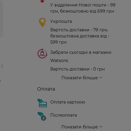
У відділення Нової пошти - 99
грн, безкоштовно від 699 грн
Укрпошта
Вартість доставки - 79 грн,
безкоштовна доставка від -
599 грн
Забрати сьогодні в магазині
Watsons
Вартість доставки - 0 грн
Вартість доставки - 99 грн, безкоштовна доставка від - 699 грн
Доставка кур'єром нової пошти
Вартість доставки - 150 грн (до парадного)
Показати більше
я
Оплата
Оплата карткою
Післяоплата
Показати більше