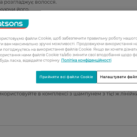
а розгладжує волосся.
жуючи його.
ює роботу сальних залоз.
м.
ристовуємо файли Cookie, щоб забезпечити правильну роботу нашого
ати вам максимально зручні можливості. Продовжуючи використання 
ви погоджуєтесь на використання файлів Cookie. Якщо ви хочете дізнат
ористання нами файлів Cookie та/або змінити свої вподобання щодо ф
 будь ласка, відвідайте сторінку
Політіка конфіденційності
ціонер на вологе волосся, уникаючи зони коренів.
алиште на 2–3 хвилини. Потім ретельно змийте водою.
Прийняти всі файли Cookie
Налаштувати файл
ористовуйте в комплексі з шампунем з тієї ж лінійк