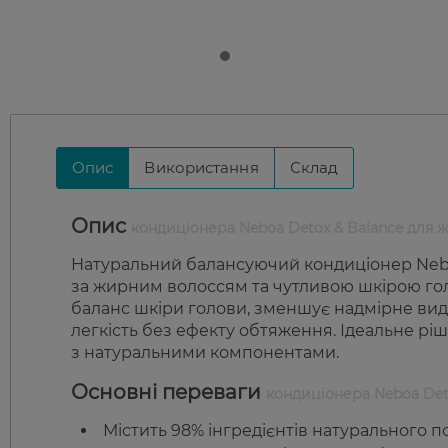
Опис
Використання
Склад
Опис
кондиціонера Neboa Detox & Balance для 
Натуральний балансуючий кондиціонер Nebo
за жирним волоссям та чутливою шкірою го
баланс шкіри голови, зменшує надмірне виді
легкість без ефекту обтяження. Ідеальне ріш
з натуральними компонентами.
Основні переваги
кондиціонера Neboa Det
Містить 98% інгредієнтів натурального 