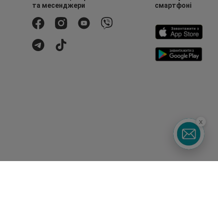
та месенджери
смартфоні
x