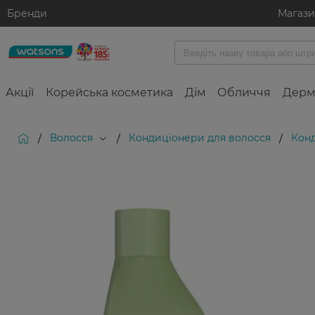
Бренди
Магаз
Акції
Корейська косметика
Дім
Обличчя
Дерм
Волосся
Кондиціонери для волосся
Конд
/
/
/