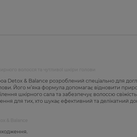
жирного волосся та чутливої шкіри голови
a Detox & Balance розроблений спеціально для дог
лови. Його м’яка формула допомагає відновити прир
лення шкірного сала та забезпечує волоссю свіжість 
ення для тих, хто шукає ефективний та делікатний до
ox & Balance
походження.