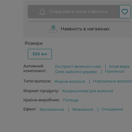
Наявність в магазинах
Розміри
300 мл
Активний
Екстракт зеленого чаю
Алое вера
компонент:
Пантенол
Олія чайного дерева
Типи волосся:
Нормальне волосс
Жирне волосся
Формат продукту:
Кондиціонер для волосся
Країна-виробник:
Польща
Ефект:
Очищення
Зволоження
Живлення