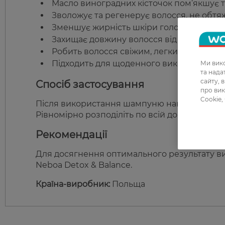
Масло виноградних кісточок пом’якшує т
Зволожує та регенерує волосся, не обтя
Зменшує жирність шкіри голови та регул
Захищає довжину волосся від сухості.
Робить волосся свіжим, легким і об’ємни
Підходить для щоденного використання.
Ми вико
та над
сайту, 
Спосіб застосування
про вик
Cookie,
Після використання шампуню нанесіть конди
Рівномірно розподіліть по всій довжині та з
Рекомендації
Для досягнення оптимального результату вик
Neboa Detox & Balance.
Країна-виробник:
Польща