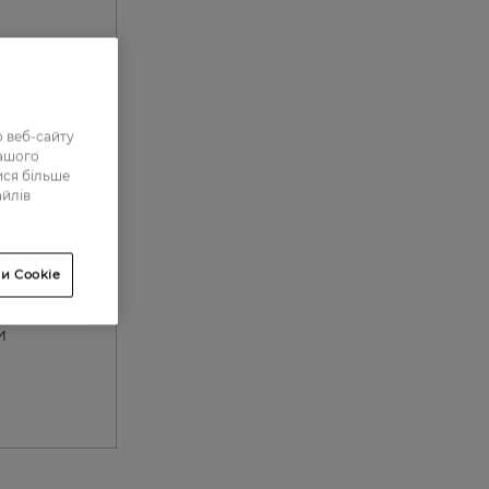
 веб-сайту
нашого
ися більше
айлів
и Cookie
и