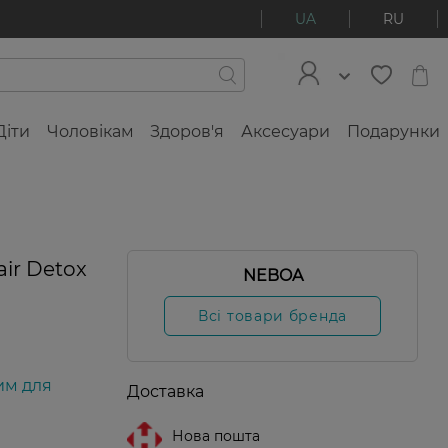
UA
RU
Діти
Чоловікам
Здоров'я
Аксесуари
Подарунки
ir Detox
NEBOA
Всі товари бренда
им для
Доставка
Нова пошта