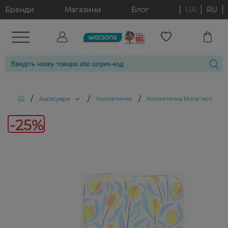
Бренди
Магазини
Блог
UA
RU
/
/
/
Аксесуари
Косметички
Косметичка Miine тюльпани
-25%