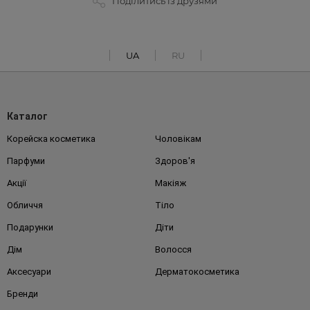
Поділитись із друзями
UA
RU
Каталог
Корейска косметика
Чоловікам
Парфуми
Здоров'я
Акції
Макіяж
Обличчя
Тіло
Подарунки
Діти
Дім
Волосся
Аксесуари
Дерматокосметика
Бренди