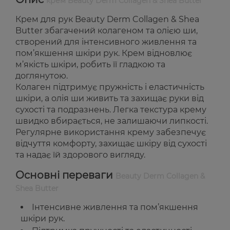
крем Beauty Derm Collagen & Shea Butter
Крем для рук Beauty Derm Collagen & Shea
Butter збагачений колагеном та олією ши,
створений для інтенсивного живлення та
пом’якшення шкіри рук. Крем відновлює
м’якість шкіри, робить її гладкою та
доглянутою.
Колаген підтримує пружність і еластичність
шкіри, а олія ши живить та захищає руки від
сухості та подразнень. Легка текстура крему
швидко вбирається, не залишаючи липкості.
Регулярне використання крему забезпечує
відчуття комфорту, захищає шкіру від сухості
та надає їй здорового вигляду.
Основні переваги
Beauty Derm Collagen &
Shea Butter
Інтенсивне живлення та пом’якшення
шкіри рук.