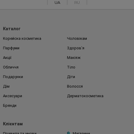
UA
RU
Каталог
Корейска косметика
Чоловікам
Парфуми
Здоров'я
Акції
Макіяж
Обличчя
Тіло
Подарунки
Діти
Дім
Волосся
Аксесуари
Дерматокосметика
Бренди
Клієнтам
Правила та умови
Магазини