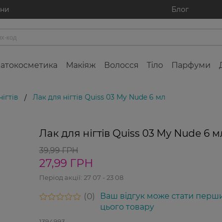
ини
Блог
атокосметика
Макіяж
Волосся
Тіло
Парфуми
ігтів
Лак для нігтів Quiss 03 My Nude 6 мл
/
Лак для нігтів Quiss 03 My Nude 6 м
39,99 ГРН
27,99 ГРН
Період акції:
27 07 - 23 08
0
Ваш відгук може стати перш
цього товару
1394993