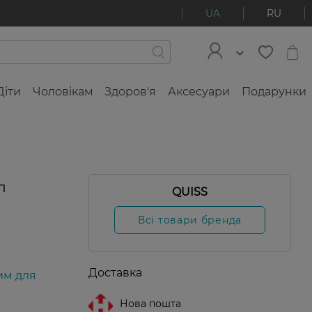
UA
RU
Діти
Чоловікам
Здоров'я
Аксесуари
Подарунки
л
QUISS
Всі товари бренда
Доставка
им для
Нова пошта