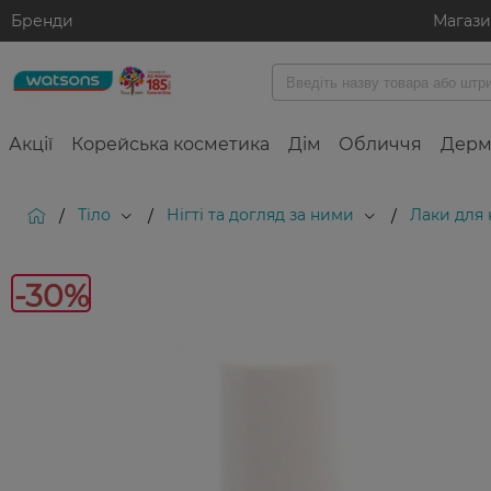
Бренди
Магаз
Акції
Корейська косметика
Дім
Обличчя
Дерм
Тіло
Нігті та догляд за ними
Лаки для н
/
/
/
-30%