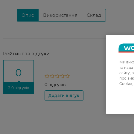
Опис
Використання
Склад
Рейтинг та відгуки
Ми вико
та над
0
сайту, 
про вик
Cookie,
0 відгуків
З 0 відгуків