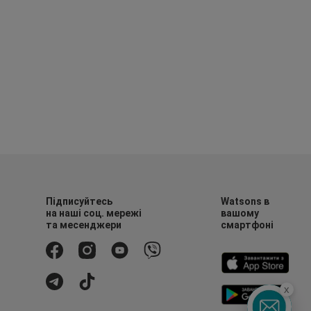
Підписуйтесь
Watsons в
на наші соц. мережі
вашому
та месенджери
смартфоні
x