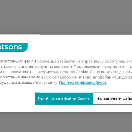
ристовуємо файли Cookie, щоб забезпечити правильну роботу нашого
1
ати вам максимально зручні можливості. Продовжуючи використання 
ви погоджуєтесь на використання файлів Cookie. Якщо ви хочете дізнат
2
ористання нами файлів Cookie та/або змінити свої вподобання щодо ф
 будь ласка, відвідайте сторінку
Політіка конфіденційності
3
4
Прийняти всі файли Cookie
Налаштувати файл
5