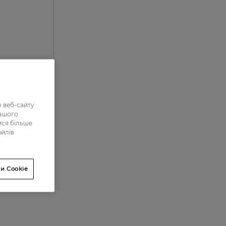
 веб-сайту
0
нашого
ися більше
0
айлів
0
0
и Cookie
0