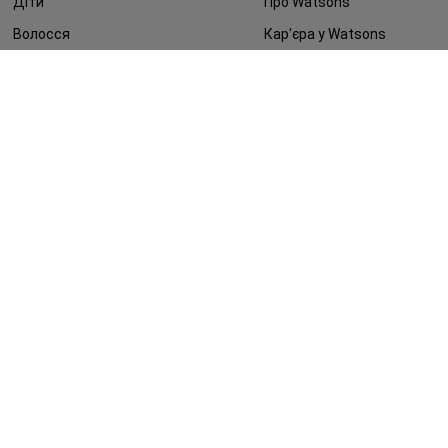
Діти
Про Watsons
Волосся
Кар'єра у Watsons
Дерматокосметика
Контакти
Блог
Оплата та доставка
FAQ
Політика конфіденційності
Публічна оферта
ЗМІ про нас
Повернення замовлення
©2014 - 2026. Умови використання сайту