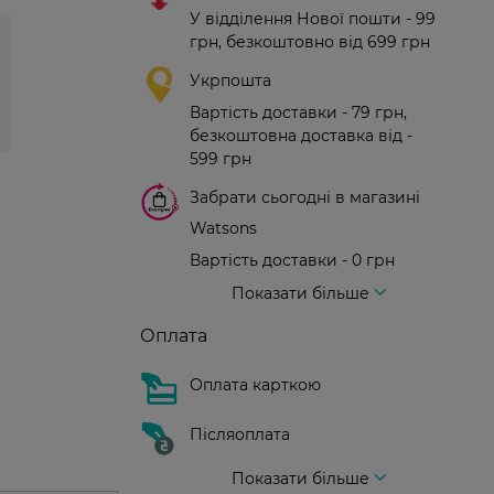
У відділення Нової пошти - 99
грн, безкоштовно від 699 грн
Укрпошта
Вартість доставки - 79 грн,
безкоштовна доставка від -
599 грн
Забрати сьогодні в магазині
Watsons
Вартість доставки - 0 грн
Вартість доставки - 99 грн, безкоштовна доставка від - 699 грн
Доставка кур'єром нової пошти
Вартість доставки - 150 грн (до парадного)
Показати більше
Оплата
Оплата карткою
Післяоплата
Показати більше