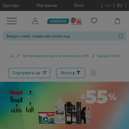
Бренди
Магазини
Блог
UA
RU
/
/
Топ-бренди для дому та волосся до -55%
Бренд: SYOSS COL
Сортувати за:
Фільтр