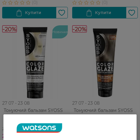
-20%
-20%
Новинка
27 07 - 23 08
27 07 - 23 08
Тонуючий бальзам SYOSS
Тонуючий бальзам SYOSS
Color Glaze Холодний
Color Glaze Холодний
Платиновий 100 мл
Каштановий 130 мл
324,99 ГРН
324,99 ГРН
259,99 ГРН
259,99 ГРН