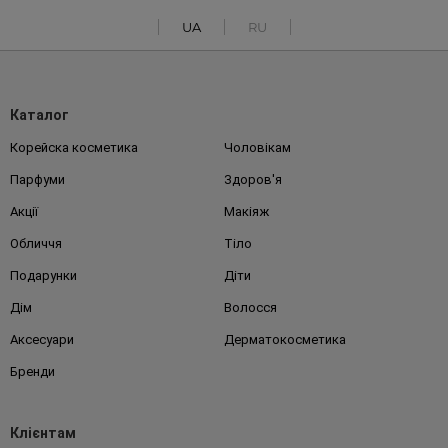
UA
RU
Каталог
Корейска косметика
Чоловікам
Парфуми
Здоров'я
Акції
Макіяж
Обличчя
Тіло
Подарунки
Діти
Дім
Волосся
Аксесуари
Дерматокосметика
Бренди
Клієнтам