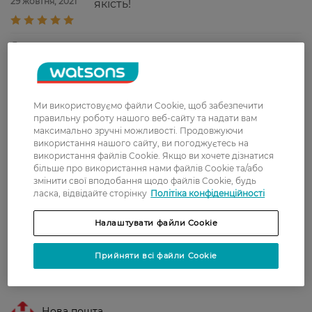
29 жовтня, 2021
якість!
Яна
консистенция жидкая. приятный
28 травня, 2021
запах. и не более.
Евгения
Запах чудесный, маска хорошо
Ми використовуємо файли Cookie, щоб забезпечити
14 квітня, 2021
увлажняет волосы, они стают
правильну роботу нашого веб-сайту та надати вам
максимально зручні можливості. Продовжуючи
гладкими и шелковистыми.
використання нашого сайту, ви погоджуєтесь на
використання файлів Cookie. Якщо ви хочете дізнатися
Ганна
Надає волоссю шовковистості і
більше про використання нами файлів Cookie та/або
5 квітня, 2021
блиску, приємно пахне.
змінити свої вподобання щодо файлів Cookie, будь
ласка, відвідайте сторінку
Політіка конфіденційності
Налаштувати файли Cookie
Показати ще
Прийняти всі файли Cookie
Доставка
Нова пошта