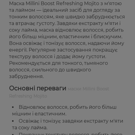
Маска Millini Boost Refreshing Mojito з м'ятою
та лаймом — ідеальний засіб для догляду за
тонким волоссям, яке швидко забруднюється
та втрачає густоту. Завдяки екстракту м'яти і
соку лайма, маска відновлює волосся, робить
його більш міцним, еластичним і блискучим.
Вона освіжає і тонізує волосся, надаючи йому
енергії. Регулярне застосування покращує
текстуру волосся і додає йому густоти.
Рекомендується для тонкого, тьмяного
волосся, схильного до швидкого
забруднення.
Основні переваги
маски Millini Boost
Refreshing Mojito
Відновлює волосся, робить його більш
міцним і еластичним.
Освіжає і тонізує завдяки екстракту м'яти
та соку лайма.
Покращує текстуру волосся, робить його