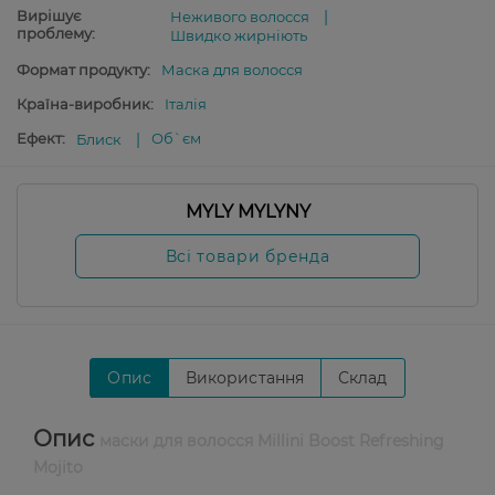
Вирішує
Неживого волосся
проблему:
Швидко жирніють
Формат продукту:
Маска для волосся
Країна-виробник:
Італія
Ефект:
Об`єм
Блиск
MYLY MYLYNY
Всі товари бренда
Опис
Використання
Склад
Опис
маски для волосся Millini Boost Refreshing
Mojito