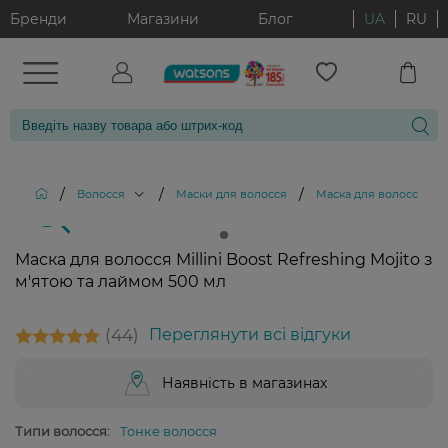
Бренди
Магазини
Блог
UA
RU
/
/
/
Волосся
Маски для волосся
Маска для волосся Mill
Маска для волосся Millini Boost Refreshing Mojito з
м'ятою та лаймом 500 мл
44
Переглянути всі відгуки
Наявність в магазинах
Типи волосся:
Тонке волосся