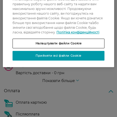
правильну роботу нашого веб-сайту та надати вам
максимально зручні можливості. Продовжуючи
Доставка
використання нашого сайту, ви погоджуєтесь на
використання файлів Cookie. Якщо ви хочете дізнатися
Нова пошта
більше про використання нами файлів Cookie та/або
змінити свої вподобання щодо файлів Cookie, будь
У відділення Нової пошти - 99 грн,
ласка, відвідайте сторінку
Політіка конфіденційності
безкоштовно від 699 грн
Укрпошта
Налаштувати файли Cookie
Вартість доставки - 79 грн, безкоштовна
Прийняти всі файли Cookie
доставка від - 599 грн
Забрати сьогодні в магазині Watsons
Вартість доставки - 0 грн
Вартість доставки - 99 грн, безкоштовна доставка від - 699 грн
Показати більше
Оплата
Оплата карткою
Післяоплата