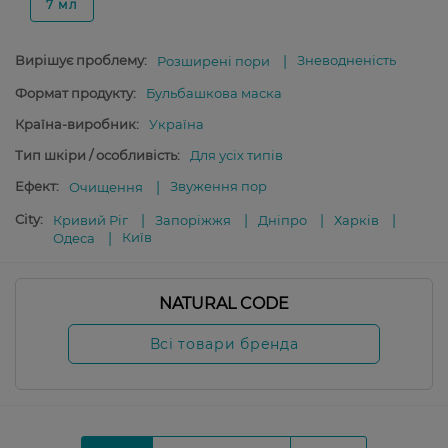
7 мл
Вирішує проблему:
Зневодненість
Розширені пори
Формат продукту:
Бульбашкова маска
Країна-виробник:
Україна
Тип шкіри / особливість:
Для усіх типів
Ефект:
Звуження пор
Очищення
City:
Кривий Ріг
Запоріжжя
Дніпро
Харків
Київ
Одеса
NATURAL CODE
Всі товари бренда