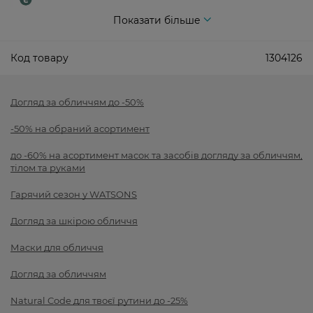
Показати більше
Код товару
1304126
Догляд за обличчям до -50%
-50% на обраний асортимент
до -60% на асортимент масок та засобів догляду за обличчям,
тілом та руками
Гарячий сезон у WATSONS
Догляд за шкірою обличчя
Маски для обличчя
Догляд за обличчям
Natural Code для твоєї рутини до -25%