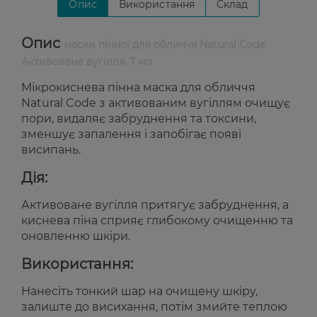
Опис
Використання
Склад
Опис
маски пінної для обличчя Natural Code
Активоване вугілля, 7 мл
Мікрокиснева пінна маска для обличчя
Natural Code з активованим вугіллям очищує
пори, видаляє забруднення та токсини,
зменшує запалення і запобігає появі
висипань.
Дія:
Активоване вугілля притягує забруднення, а
киснева піна сприяє глибокому очищенню та
оновленню шкіри.
Використання:
Нанесіть тонкий шар на очищену шкіру,
залиште до висихання, потім змийте теплою