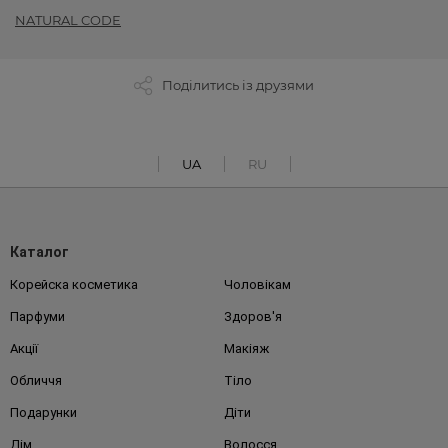
NATURAL CODE
Поділитись із друзями
UA
RU
Каталог
Корейска косметика
Чоловікам
Парфуми
Здоров'я
Акції
Макіяж
Обличчя
Тіло
Подарунки
Діти
Дім
Волосся