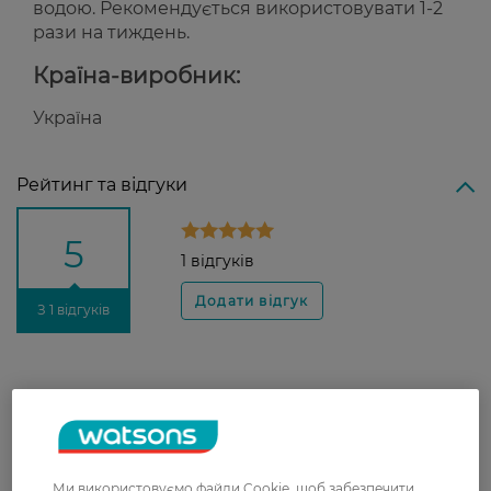
водою. Рекомендується використовувати 1-2
рази на тиждень.
Країна-виробник:
Україна
Рейтинг та відгуки
5
1 відгуків
З 1 відгуків
Антонина
Маска мягко действует, но
13 листопада, 2020
эффективно, легко наносится
Ми використовуємо файли Cookie, щоб забезпечити