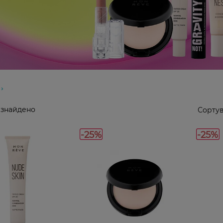
 знайдено
Сортув
-25%
-25%