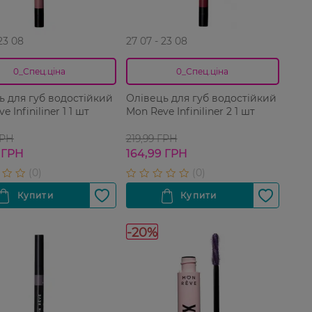
 23 08
27 07 - 23 08
0_Спец.ціна
0_Спец.ціна
ь для губ водостійкий
Олівець для губ водостійкий
 Infiniliner 1 1 шт
Mon Reve Infiniliner 2 1 шт
ГРН
219,99 ГРН
 ГРН
164,99 ГРН
-20%