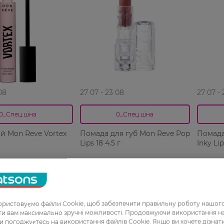
08
27 07 - 23 08
27 07 -
0_Спец.ціна
0_Спец.ціна
ій Mon Reve Vortex
Помада для губ Mon Reve Pop
Помада
Lips 18 4.5 г
Inky Li
199,99 ГРН
249,99
РН
159,99 ГРН
199,99
ристовуємо файли Cookie, щоб забезпечити правильну роботу нашого
ати вам максимально зручні можливості. Продовжуючи використання 
ви погоджуєтесь на використання файлів Cookie. Якщо ви хочете дізнат