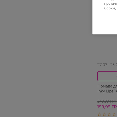
-20%
про вик
Cookie,
27 07 - 23 
Помада дл
Inky Lips 
249,99 ГР
199,99 Г