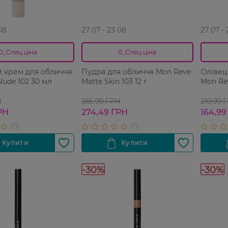
08
27 07 - 23 08
27 07 -
0_Спец.ціна
0_Спец.ціна
 крем для обличчя
Пудра для обличчя Mon Reve
Олівец
Nude 102 30 мл
Matte Skin 103 12 г
Mon Reve
Н
365,99 ГРН
219,99 
РН
274,49 ГРН
164,99
-30%
-30%