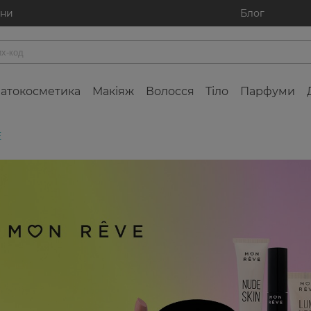
ини
Блог
атокосметика
Макіяж
Волосся
Тіло
Парфуми
E