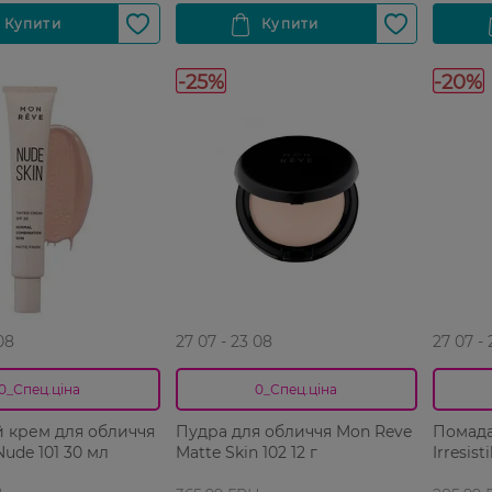
-25%
-20%
08
27 07 - 23 08
27 07 -
0_Спец.ціна
0_Спец.ціна
 крем для обличчя
Пудра для обличчя Mon Reve
Помада
Nude 101 30 мл
Matte Skin 102 12 г