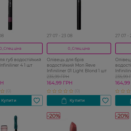
08
27 07 - 23 08
27 07 -
0_Спец.ціна
0_Спец.ціна
ля губ водостійкий
Олівець для брів
Олівец
nfiniliner 4 1 шт
водостійкий Mon Reve
водост
Infiniliner 01 Light Blond 1 шт
Infinili
шт
235,99 ГРН
235,99 
РН
164,99 ГРН
164,99
-20%
-20%