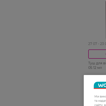
27 07 - 23 
Туш для в
05 12 мл
319,99 ГРН
255,99 Г
Ми вико
та над
сайту, 