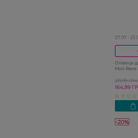
27 07 - 23 
Олівець д
Mon Reve I
219,99 ГРН
164,99 Г
-20%