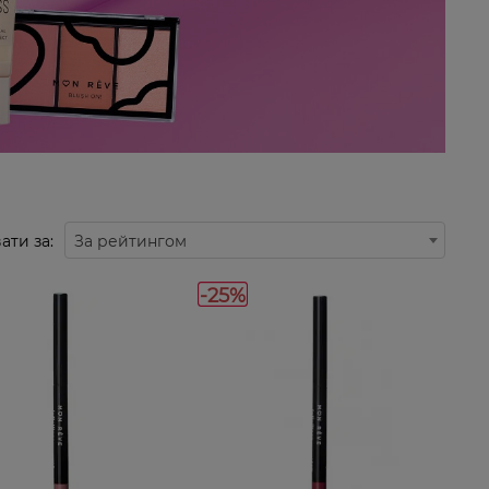
ати за:
За рейтингом
-25%