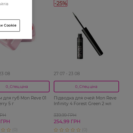
-25%
айлів
и Cookie
 23 08
27 07 - 23 08
0_Спец.ціна
0_Спец.ціна
м для губ Mon Reve 01
Підводка для очей Mon Reve
rry 5 г
Infinity 4 Forest Green 2 мл
ГРН
339,99 ГРН
 ГРН
254,99 ГРН