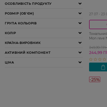
27 07 - 23 
Тональний
Mon reve 
349,99 ГР
244,99 Г
-25%