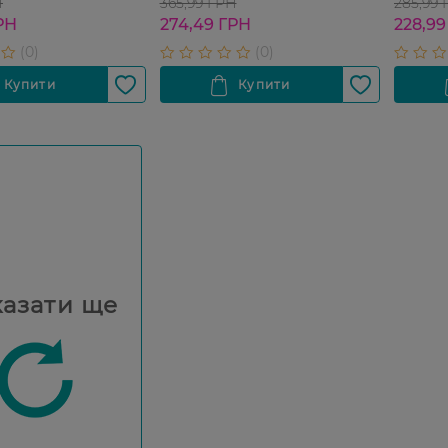
Н
365,99 ГРН
285,99
РН
274,49 ГРН
228,99
азати ще