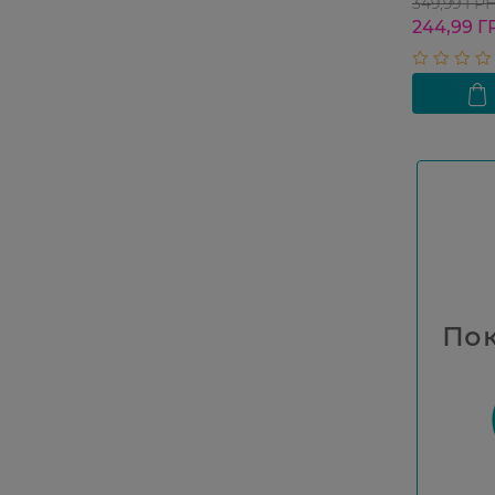
349,99 ГР
244,99 Г
Пок