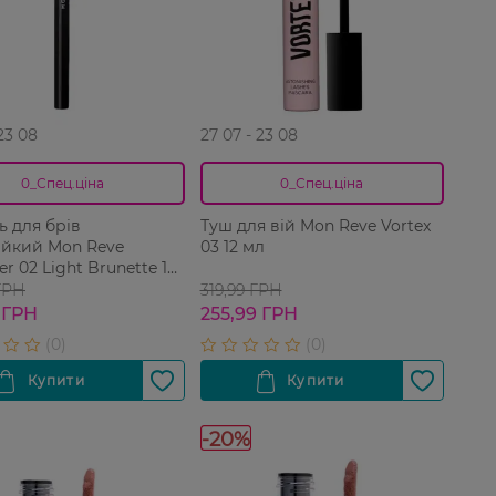
 23 08
27 07 - 23 08
0_Спец.ціна
0_Спец.ціна
ь для брів
Туш для вій Mon Reve Vortex
ійкий Mon Reve
03 12 мл
ner 02 Light Brunette 1
ГРН
319,99 ГРН
 ГРН
255,99 ГРН
-20%