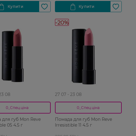
-20%
 23 08
27 07 - 23 08
0_Спец.ціна
0_Спец.ціна
 для губ Mon Reve
Помада для губ Mon Reve
Irresistible 05 4.5 г
Irresistible 11 4.5 г