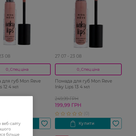
 23 08
27 07 - 23 08
0_Спец.ціна
0_Спец.ціна
 для губ Mon Reve
Помада для губ Mon Reve
ps 12 4 мл
Inky Lips 13 4 мл
 ГРН
249,99 ГРН
 ГРН
199,99 ГРН
 веб-сайту
нашого
ися більше