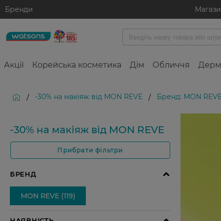
Бренди
Магаз
Акції
Корейська косметика
Дім
Обличчя
Дерм
-30% на макіяж від MON REVE
Бренд: MON REV
/
/
-30% на макіяж від MON REVE
Прибрати фільтри