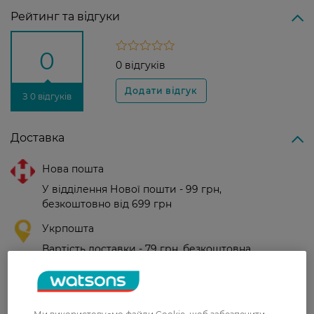
Рейтинг та відгуки
0
0 відгуків
З 0 відгуків
Доставка
Нова пошта
У відділення Нової пошти - 99 грн,
безкоштовно від 699 грн
Укрпошта
Вартість доставки - 79 грн, безкоштовна
доставка від - 599 грн
Забрати сьогодні в магазині Watsons
Вартість доставки - 0 грн