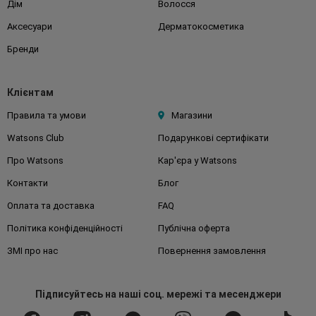
Дім
Волосся
Аксесуари
Дерматокосметика
Бренди
Клієнтам
Правила та умови
Магазини
Watsons Club
Подарункові сертифікати
Про Watsons
Кар'єра у Watsons
Контакти
Блог
Оплата та доставка
FAQ
Політика конфіденційності
Публічна оферта
ЗМІ про нас
Повернення замовлення
Підписуйтесь
на наші соц. мережі
та месенджери