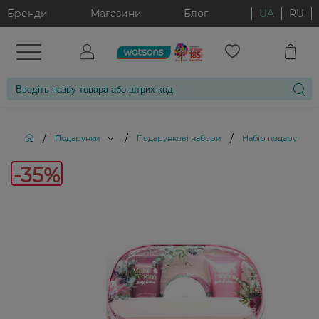
Бренди
Магазини
Блог
UA
RU
/
/
/
Подарунки
Подарункові набори
Набір подарункови
-35%
-35%