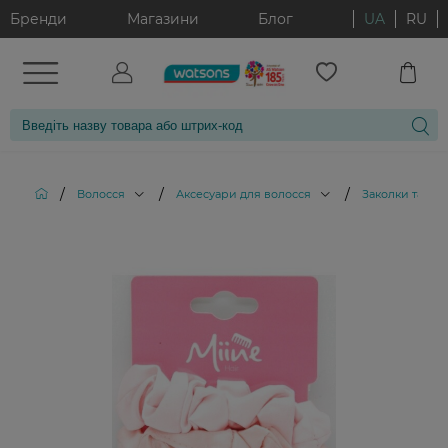
Бренди
Магазини
Блог
UA
RU
/
/
/
Волосся
Аксесуари для волосся
Заколки та ре