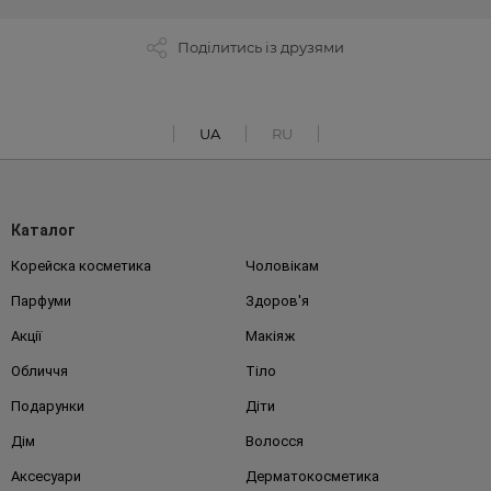
Поділитись із друзями
UA
RU
Каталог
Корейска косметика
Чоловікам
Парфуми
Здоров'я
Акції
Макіяж
Обличчя
Тіло
Подарунки
Діти
Дім
Волосся
Аксесуари
Дерматокосметика