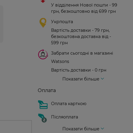
У відділення Нової пошти - 99
грн, безкоштовно від 699 грн
Укрпошта
Вартість доставки - 79 грн,
безкоштовна доставка від -
599 грн
Забрати сьогодні в магазині
Watsons
Вартість доставки - 0 грн
Вартість доставки - 99 грн, безкоштовна доставка від - 699 грн
Доставка кур'єром нової пошти
Вартість доставки - 150 грн (до парадного)
Показати більше
Оплата
Оплата карткою
Післяоплата
Показати більше