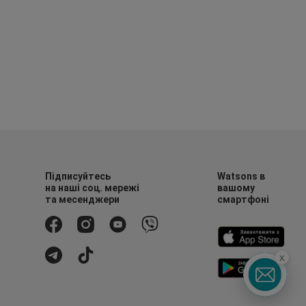
Підписуйтесь
Watsons в
на наші соц. мережі
вашому
та месенджери
смартфоні
x