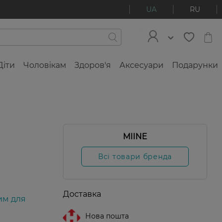
UA
RU
Діти
Чоловікам
Здоров'я
Аксесуари
Подарунки
MIINE
Всі товари бренда
Доставка
им для
Нова пошта