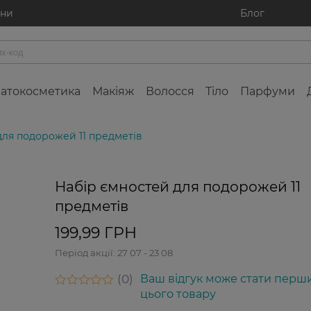
ини
Блог
атокосметика
Макіяж
Волосся
Тіло
Парфуми
для подорожей 11 предметів
Набір ємностей для подорожей 11
предметів
199,99 ГРН
Період акції:
27 07 - 23 08
0
Ваш відгук може стати перш
цього товару