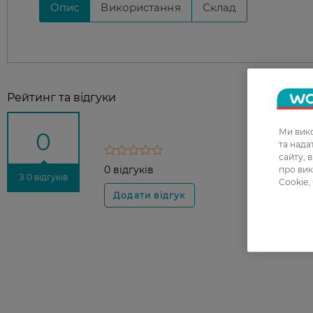
Опис
Використання
Склад
Рейтинг та відгуки
Ми вико
0
та над
сайту, 
0 відгуків
про вик
З 0 відгуків
Cookie,