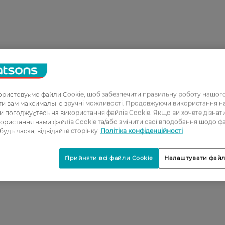
1
ристовуємо файли Cookie, щоб забезпечити правильну роботу нашого
ати вам максимально зручні можливості. Продовжуючи використання 
2
ви погоджуєтесь на використання файлів Cookie. Якщо ви хочете дізнат
ористання нами файлів Cookie та/або змінити свої вподобання щодо ф
3
 будь ласка, відвідайте сторінку
Політіка конфіденційності
4
5
Прийняти всі файли Cookie
Налаштувати файл