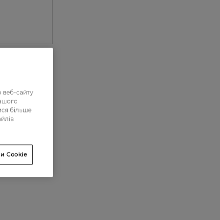
0
 веб-сайту
нашого
0
ися більше
айлів
0
0
0
и Cookie