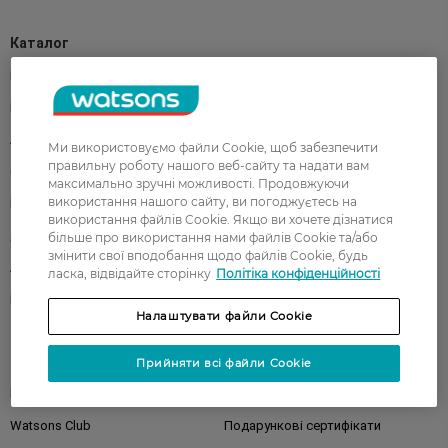
Каталог
Корейска косметика
Чоловікам
Парфуми
Здоров'я
Акції
Макіяж
Ми використовуємо файли Cookie, щоб забезпечити
правильну роботу нашого веб-сайту та надати вам
Обличчя
Тіло
максимально зручні можливості. Продовжуючи
використання нашого сайту, ви погоджуєтесь на
Подарунки
Діти
використання файлів Cookie. Якщо ви хочете дізнатися
Дім
Волосся
більше про використання нами файлів Cookie та/або
змінити свої вподобання щодо файлів Cookie, будь
Аксесуари
Дерматокосметика
ласка, відвідайте сторінку
Політіка конфіденційності
Бренди
Налаштувати файли Cookie
Клієнтам
Прийняти всі файли Cookie
Правила та умови
Магазини
Watsons Club
Подарункові сертифікати