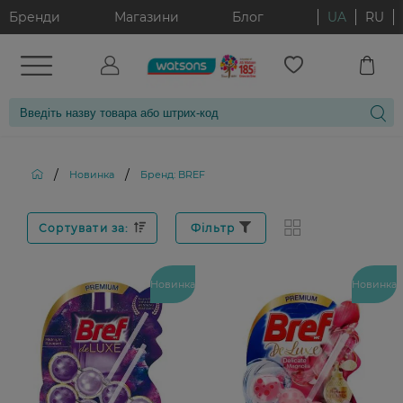
Бренди
Магазини
Блог
UA
RU
/
/
Новинка
Бренд: BREF
Сортувати за:
Фільтр
Новинка
Новинка