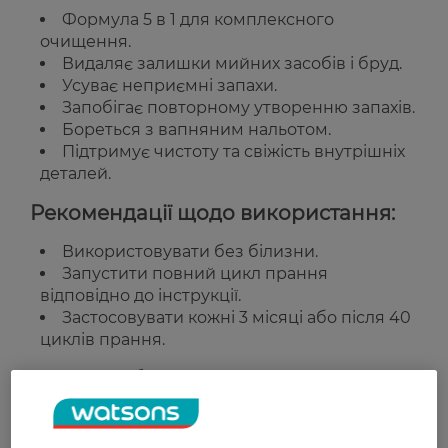
Формула 5 в 1 для комплексного
очищення.
Видаляє залишки мийних засобів і бруд.
Усуває неприємні запахи.
Запобігає повторному утворенню запахів.
Бореться з вапняним нальотом.
Підтримує чистоту та свіжість внутрішніх
деталей.
Рекомендації щодо використання:
Використовувати без білизни.
Запустити повний цикл прання
відповідно до інструкції.
Застосовувати кожні 3 місяці або після 40
циклів прання.
Країна-виробник:
Велика Британія
Рейтинг та відгуки