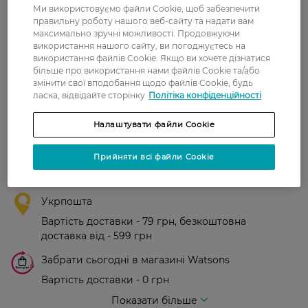
Ми використовуємо файли Cookie, щоб забезпечити
правильну роботу нашого веб-сайту та надати вам
0
максимально зручні можливості. Продовжуючи
0 відгуків
використання нашого сайту, ви погоджуєтесь на
використання файлів Cookie. Якщо ви хочете дізнатися
більше про використання нами файлів Cookie та/або
З 0 відгуків
змінити свої вподобання щодо файлів Cookie, будь
ласка, відвідайте сторінку
Політіка конфіденційності
Доставка
Налаштувати файли Cookie
Нова пошта
Прийняти всі файли Cookie
У відділення Нової пошти - 99 грн,
безкоштовно від 699 грн
Укрпошта
Вартість доставки - 79 грн, безкоштовна
доставка від - 599 грн
Забрати сьогодні в магазині Watsons
Вартість доставки - 0 грн
Вартість доставки - 99 грн, безкоштовна доставка від - 699 грн
Показати більше