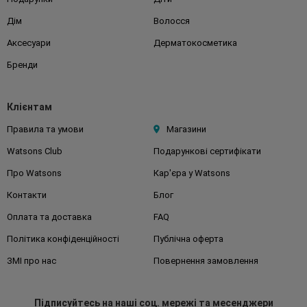
Дім
Волосся
Аксесуари
Дерматокосметика
Бренди
Клієнтам
Правила та умови
Магазини
Watsons Club
Подарункові сертифікати
Про Watsons
Кар'єра у Watsons
Контакти
Блог
Оплата та доставка
FAQ
Політика конфіденційності
Публічна оферта
ЗМІ про нас
Повернення замовлення
Підписуйтесь
на наші соц. мережі
та месенджери