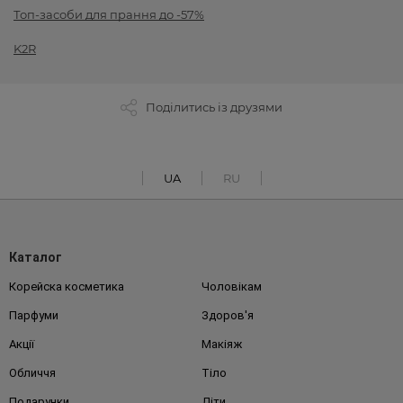
Топ-засоби для прання до -57%
K2R
Поділитись із друзями
UA
RU
Каталог
Корейска косметика
Чоловікам
Парфуми
Здоров'я
Акції
Макіяж
Обличчя
Тіло
Подарунки
Діти