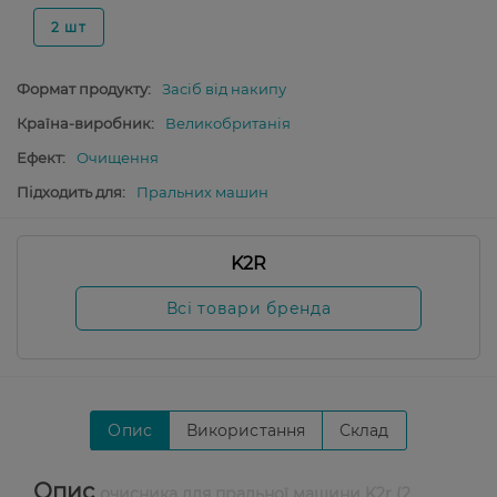
2 шт
Формат продукту:
Засіб від накипу
Країна-виробник:
Великобританія
Ефект:
Очищення
Підходить для:
Пральних машин
K2R
Всі товари бренда
Опис
Використання
Склад
Опис
очисника для пральної машини K2r (2