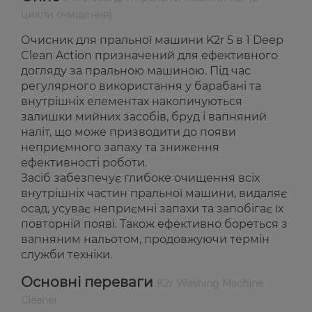
цикли очищення)
Очисник для пральної машини K2r 5 в 1 Deep
Clean Action призначений для ефективного
догляду за пральною машиною. Під час
регулярного використання у барабані та
внутрішніх елементах накопичуються
залишки мийних засобів, бруд і вапняний
наліт, що може призводити до появи
неприємного запаху та зниження
ефективності роботи.
Засіб забезпечує глибоке очищення всіх
внутрішніх частин пральної машини, видаляє
осад, усуває неприємні запахи та запобігає їх
повторній появі. Також ефективно бореться з
вапняним нальотом, продовжуючи термін
служби техніки.
Основні переваги
K2r Washing Machine
Cleaner