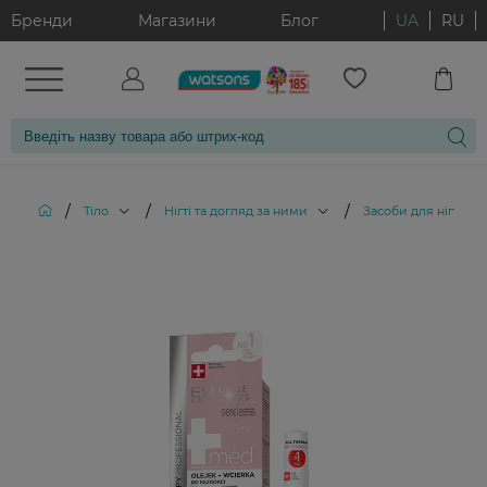
Бренди
Магазини
Блог
UA
RU
/
/
/
Тіло
Нігті та догляд за ними
Засоби для нігтів