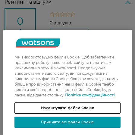
Рейтинг та відгуки
0
0 відгуків
З 0 відгуків
Доставка
Ми використовуємо файли Cookie, щоб забезпечити
правильну роботу нашого веб-сайту та надати вам
Нова пошта
максимально зручні можливості. Продовжуючи
використання нашого сайту, ви погоджуєтесь на
У відділення Нової пошти - 99 грн,
використання файлів Cookie. Якщо ви хочете дізнатися
безкоштовно від 699 грн
більше про використання нами файлів Cookie та/або
змінити свої вподобання щодо файлів Cookie, будь
Укрпошта
ласка, відвідайте сторінку
Політіка конфіденційності
Вартість доставки - 79 грн, безкоштовна
доставка від - 599 грн
Налаштувати файли Cookie
Забрати сьогодні в магазині Watsons
Прийняти всі файли Cookie
Вартість доставки - 0 грн
Вартість доставки - 99 грн, безкоштовна доставка від - 699 грн