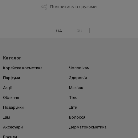
Поділитись із друзями
UA
RU
Каталог
Корейска косметика
Чоловікам
Парфуми
Здоров'я
Акції
Макіяж
Обличчя
Тіло
Подарунки
Діти
Дім
Волосся
Аксесуари
Дерматокосметика
Бренди