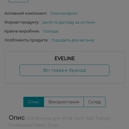
Активний компонент:
Олія мигдалю
Формат продукту:
Засіб по догляду за нігтями
Країна-виробник:
Польща
Особливість продукта:
Підходить для веганів
EVELINE
Всі товари бренда
Опис
Використання
Склад
Опис
Олії-втирки для нігтів серії Nail Therapy
Professional Med+, 12 мл