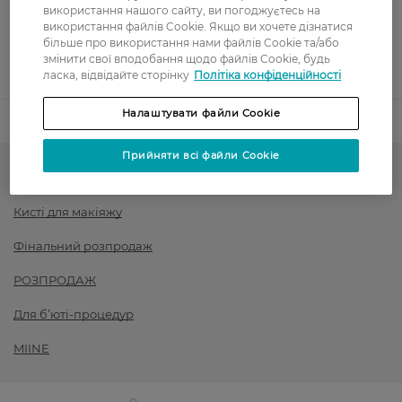
використання нашого сайту, ви погоджуєтесь на
використання файлів Cookie. Якщо ви хочете дізнатися
Післяоплата
більше про використання нами файлів Cookie та/або
змінити свої вподобання щодо файлів Cookie, будь
Показати більше
ласка, відвідайте сторінку
Політіка конфіденційності
Налаштувати файли Cookie
Код товару
1457006
Прийняти всі файли Cookie
Аксесуари для макіяжу
Кисті для макіяжу
Фінальний розпродаж
РОЗПРОДАЖ
Для б’юті-процедур
MIINE