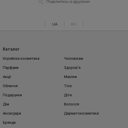
Поділитись із друзями
UA
RU
Каталог
Корейска косметика
Чоловікам
Парфуми
Здоров'я
Акції
Макіяж
Обличчя
Тіло
Подарунки
Діти
Дім
Волосся
Аксесуари
Дерматокосметика
Бренди