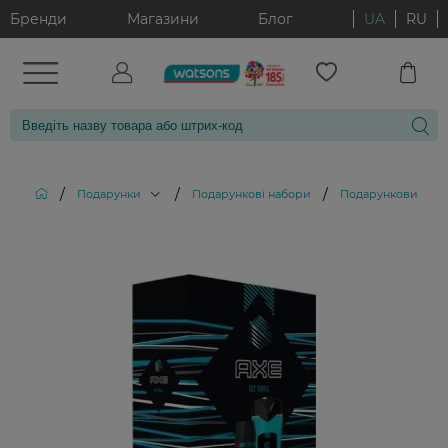
Бренди
Магазини
Блог
UA
RU
/
/
/
Подарунки
Подарункові набори
Подарунковий набір