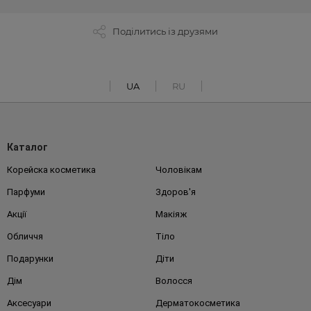
Поділитись із друзями
UA
RU
Каталог
Корейска косметика
Чоловікам
Парфуми
Здоров'я
Акції
Макіяж
Обличчя
Тіло
Подарунки
Діти
Дім
Волосся
Аксесуари
Дерматокосметика