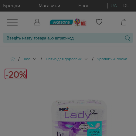
Бренди
Магазини
Блог
UA
RU
/
/
/
Тіло
Гігієна для дорослих
Урологічні прокладки
-20%