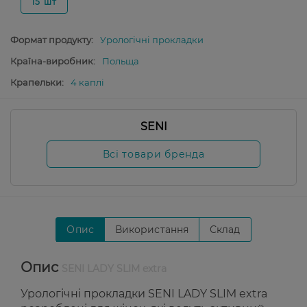
15 шт
Формат продукту:
Урологічні прокладки
Країна-виробник:
Польща
Крапельки:
4 каплі
SENI
Всі товари бренда
Опис
Використання
Склад
Опис
SENI LADY SLIM extra
Урологічні прокладки SENI LADY SLIM extra