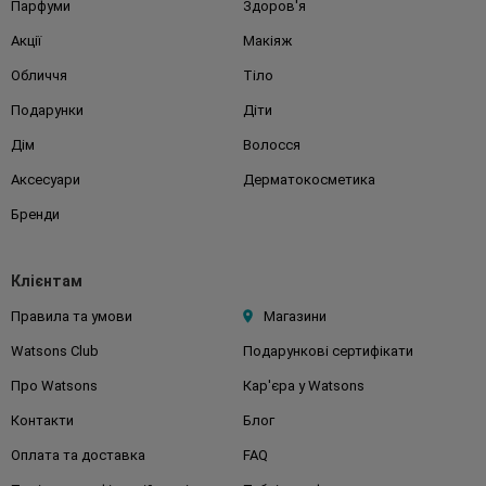
Парфуми
Здоров'я
Акції
Макіяж
Обличчя
Тіло
Подарунки
Діти
Дім
Волосся
Аксесуари
Дерматокосметика
Бренди
Клієнтам
Правила та умови
Магазини
Watsons Club
Подарункові сертифікати
Про Watsons
Кар'єра у Watsons
Контакти
Блог
Оплата та доставка
FAQ