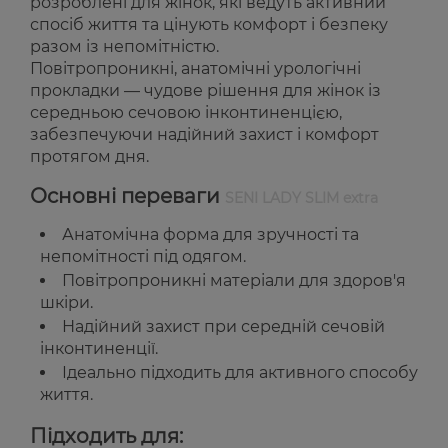
розроблені для жінок, які ведуть активний
спосіб життя та цінують комфорт і безпеку
разом із непомітністю.
Повітропроникні, анатомічні урологічні
прокладки — чудове рішення для жінок із
середньою сечовою інконтиненцією,
забезпечуючи надійний захист і комфорт
протягом дня.
Основні переваги
SENI LADY SLIM extra
Анатомічна форма для зручності та
непомітності під одягом.
Повітропроникні матеріали для здоров'я
шкіри.
Надійний захист при середній сечовій
інконтиненції.
Ідеально підходить для активного способу
життя.
Підходить для: