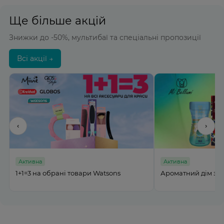
Ще більше акцій
Знижки до -50%, мультибаї та спеціальні пропозиції
Всі акції →
‹
›
на
Активна
на обрані товари Watsons
Ароматний дім з MI BELLUMI 