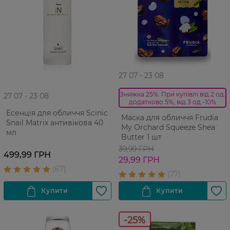
27 07 - 23 08
Знижка 25%. При купівлі від 2 од.
27 07 - 23 08
додатково 5%, від 3 од.-10%
Есенція для обличчя Scinic
Маска для обличчя Frudia
Snail Matrix антивікова 40
My Orchard Squeeze Shea
мл
Butter 1 шт
39,99 ГРН
499,99 ГРН
29,99 ГРН
-25%