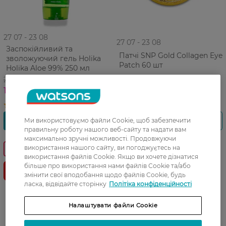
27 07 - 23 08
27 07 - 23 08
Заспокійливий та
Патчі SNP Gold Collagen Eye
зволожуючий гель Holika
Patch 60 шт
Holika Aloe 99% 250 мл
244,99 ГРН
729,99 ГРН
183,49 ГРН
Ми використовуємо файли Cookie, щоб забезпечити
правильну роботу нашого веб-сайту та надати вам
максимально зручні можливості. Продовжуючи
використання нашого сайту, ви погоджуєтесь на
-25%
-25%
використання файлів Cookie. Якщо ви хочете дізнатися
більше про використання нами файлів Cookie та/або
змінити свої вподобання щодо файлів Cookie, будь
ласка, відвідайте сторінку
Політіка конфіденційності
Налаштувати файли Cookie