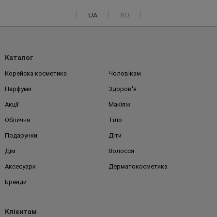
UA
RU
Каталог
Корейска косметика
Чоловікам
Парфуми
Здоров'я
Акції
Макіяж
Обличчя
Тіло
Подарунки
Діти
Дім
Волосся
Аксесуари
Дерматокосметика
Бренди
Клієнтам