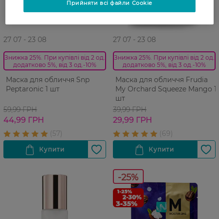
Прийняти всі файли Cookie
27 07 - 23 08
27 07 - 23 08
Знижка 25%. При купівлі від 2 од.
Знижка 25%. При купівлі від 2 од.
додатково 5%, від 3 од.-10%
додатково 5%, від 3 од.-10%
Маска для обличчя Snp
Маска для обличчя Frudia
Peptaronic 1 шт
My Orchard Squeeze Mango 1
шт
59,99 ГРН
39,99 ГРН
44,99 ГРН
29,99 ГРН
-25%