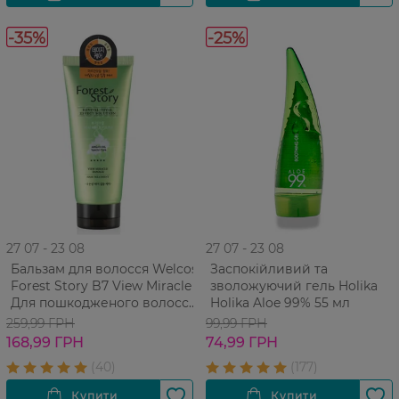
-35%
-25%
27 07 - 23 08
27 07 - 23 08
Бальзам для волосся Welcos
Заспокійливий та
Forest Story B7 View Miracle
зволожуючий гель Holika
Для пошкодженого волосся
Holika Aloe 99% 55 мл
200 мл
259,99 ГРН
99,99 ГРН
168,99 ГРН
74,99 ГРН