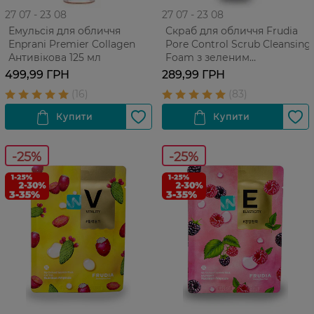
27 07 - 23 08
27 07 - 23 08
Емульсія для обличчя
Скраб для обличчя Frudia
Enprani Premier Collagen
Pore Control Scrub Cleansing
Антивікова 125 мл
Foam з зеленим
виноградом Для
499,99 ГРН
289,99 ГРН
проблемної жирної шкіри
145 г
-25%
-25%