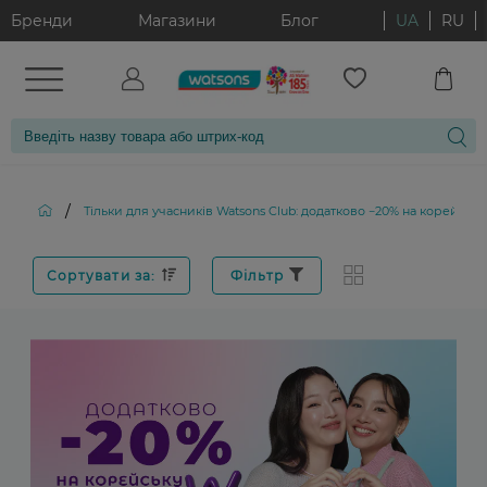
Бренди
Магазини
Блог
UA
RU
/
Тільки для учасників Watsons Club: додатково −20% на корейськ
Сортувати за:
Фільтр