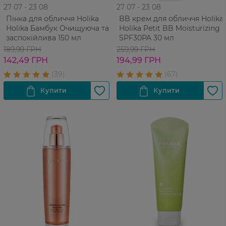
27 07 - 23 08
27 07 - 23 08
Пінка для обличчя Holika
BB крем для обличчя Holika
Holika Бамбук Очищуюча та
Holika Petit BB Moisturizing
заспокійлива 150 мл
SPF30PA 30 мл
189,99 ГРН
259,99 ГРН
142,49 ГРН
194,99 ГРН