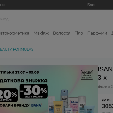
ини
Блог
атокосметика
Макіяж
Волосся
Тіло
Парфуми
BEAUTY FORMULAS
ISAN
3-х
тільки з 
До кінц
3
05
дн
год