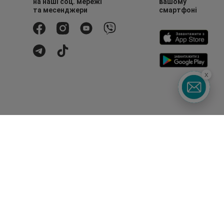
на наші соц. мережі
вашому
та месенджери
смартфоні
x