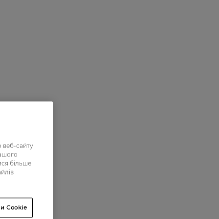
 веб-сайту
нашого
ися більше
айлів
и Cookie