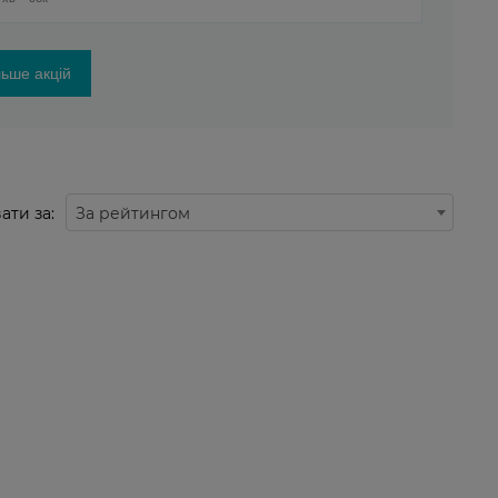
ьше акцій
ати за:
За рейтингом