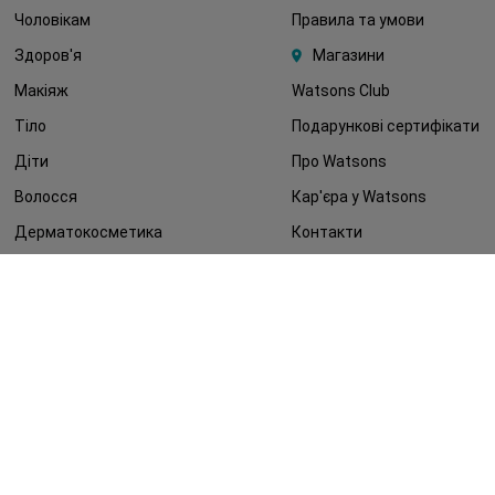
Чоловікам
Правила та умови
Здоров'я
Магазини
Макіяж
Watsons Club
Тіло
Подарункові сертифікати
Діти
Про Watsons
Волосся
Кар'єра у Watsons
Дерматокосметика
Контакти
Блог
Оплата та доставка
FAQ
Політика конфіденційності
Публічна оферта
ЗМІ про нас
Повернення замовлення