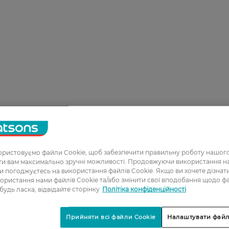
ристовуємо файли Cookie, щоб забезпечити правильну роботу нашого
ати вам максимально зручні можливості. Продовжуючи використання 
ви погоджуєтесь на використання файлів Cookie. Якщо ви хочете дізнат
ористання нами файлів Cookie та/або змінити свої вподобання щодо ф
 будь ласка, відвідайте сторінку
Політіка конфіденційності
Прийняти всі файли Cookie
Налаштувати файл