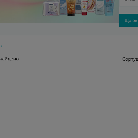
Ще біл
знайдено
Сортув