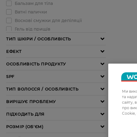
Ми вико
та над
сайту, 
про вик
Cookie,