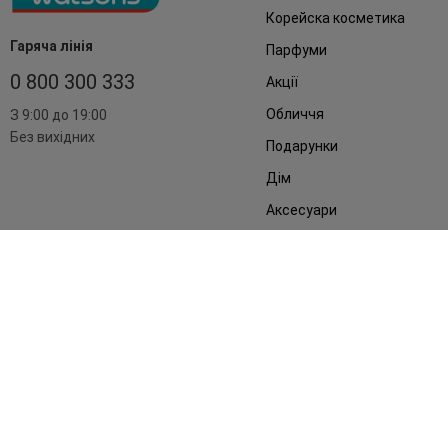
Корейска косметика
Гаряча лінія
Парфуми
0 800 300 333
Акції
Обличчя
З 9:00 до 19:00
Без вихідних
Подарунки
Дім
Аксесуари
Бренди