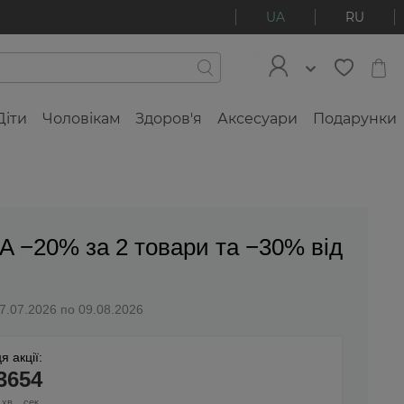
UA
RU
Діти
Чоловікам
Здоров'я
Аксесуари
Подарунки
A −20% за 2 товари та −30% від
27.07.2026 по 09.08.2026
я акції:
36
53
хв
сек