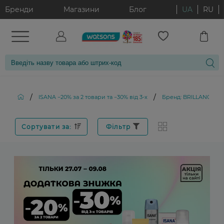
Бренди
Магазини
Блог
UA
RU
/
/
ISANA −20% за 2 товари та −30% від 3-х
Бренд: BRILLANCE
Сортувати за:
Фільтр