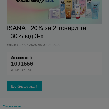
ISANA −20% за 2 товари та
−30% від 3-х
тільки з 27.07.2026 по 09.08.2026
До кінця акції:
1
09
15
55
дн
год
хв
сек
Ще більше акцій
Умови акції