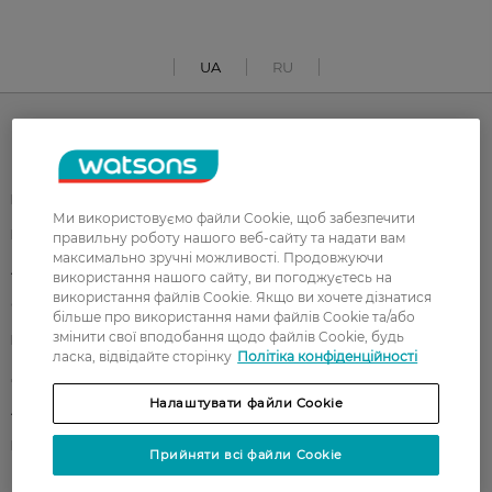
UA
RU
Каталог
Корейска косметика
Чоловікам
Ми використовуємо файли Cookie, щоб забезпечити
Парфуми
Здоров'я
правильну роботу нашого веб-сайту та надати вам
максимально зручні можливості. Продовжуючи
Акції
Макіяж
використання нашого сайту, ви погоджуєтесь на
використання файлів Cookie. Якщо ви хочете дізнатися
Обличчя
Тіло
більше про використання нами файлів Cookie та/або
змінити свої вподобання щодо файлів Cookie, будь
Подарунки
Діти
ласка, відвідайте сторінку
Політіка конфіденційності
Дім
Волосся
Налаштувати файли Cookie
Аксесуари
Дерматокосметика
Бренди
Прийняти всі файли Cookie