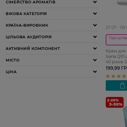
27 07 - 09
При купівл
Крем для
Isana Q10 
40 років 
199,99 Г