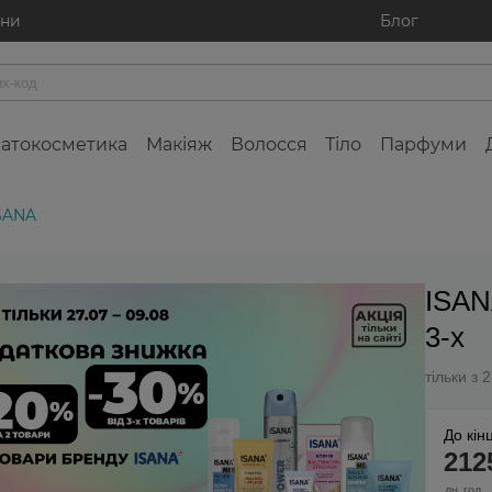
ини
Блог
атокосметика
Макіяж
Волосся
Тіло
Парфуми
ISANA
ISAN
3-х
тільки з 
До кінц
2
12
дн
год