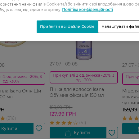
ористання нами файлів Cookie та/або змінити свої вподобання щодо ф
-20%
 будь ласка, відвідайте сторінку
Політіка конфіденційності
Прийняти всі файли Cookie
Налаштувати файл
27 07 - 09 08
 08
27 07 -
При купівлі 2 од. знижка -20%, 3
і 2 од. знижка -20%, 3
При ку
од. -30%
од. -30%
Пінка для волосся Isana
тіла Isana Олія Ши
Міцеля
Об'ємна фіксація 150 мл
500 мл
макияжу
чутлив
159,99 ГРН
РН
159,99
127,99 ГРН