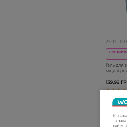
27 07 - 09
При купівл
Гель для 
міцелярни
139,99 Г
Ми вико
та над
сайту, 