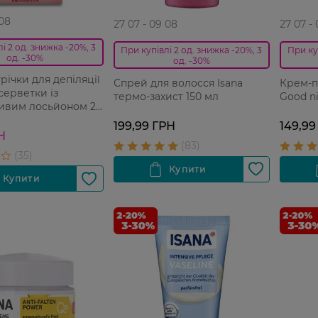
 08
27 07 - 09 08
27 07 -
і 2 од. знижка -20%, 3
При купівлі 2 од. знижка -20%, 3
При ку
од. -30%
од. -30%
річки для депіляції
Спрей для волосся Isana
Крем-п
 серветки із
термо-захист 150 мл
Good n
ливим лосьйоном 20
199,99 ГРН
149,99
Н