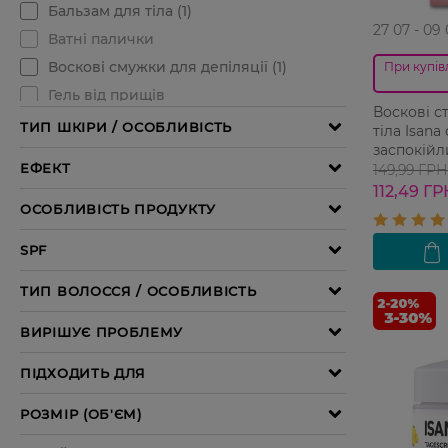
27 07 - 09
При купівл
Воскові ст
тіла Isana
заспокій
шт
149,99 ГРН
112,49 ГР