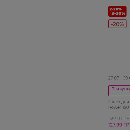
-20%
27 07 - 09
При купівл
Пінка для
Power 150
159,99 ГРН
127,99 Г