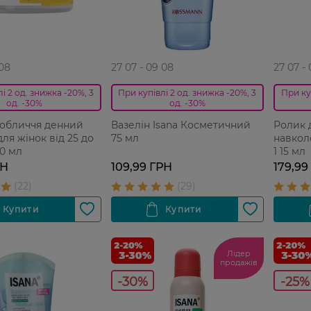
 08
27 07 - 09 08
27 07 -
і 2 од. знижка -20%, 3
При купівлі 2 од. знижка -20%, 3
При ку
од. -30%
од. -30%
 обличчя денний
Вазелін Isana Косметичний
Ролик 
для жінок від 25 до
75 мл
навколо
50 мл
1 15 мл
РН
109,99 ГРН
179,99
Лідер
продажів
-30%
-25%