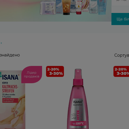
Ще біл
 знайдено
Сортув
Лідер
продажів