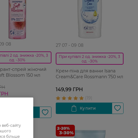
 09 08
27 07 - 09 08
півлі 2 од. знижка -20%, 3
При купівлі 2 од. знижка -20%, 3
од. -30%
од. -30%
рант-спрей жіночий
Крем-піна для ванни Isana
oft Blossom 150 мл
Cream&Care Rossmann 750 мл
ГРН
149,99 ГРН
ГРН
 веб-сайту
нашого
ися більше