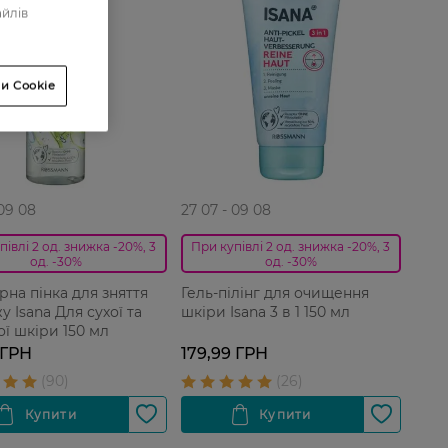
айлів
и Cookie
 09 08
27 07 - 09 08
півлі 2 од. знижка -20%, 3
При купівлі 2 од. знижка -20%, 3
од. -30%
од. -30%
рна пінка для зняття
Гель-пілінг для очищення
 Isana Для сухої та
шкіри Isana 3 в 1 150 мл
ої шкіри 150 мл
 ГРН
179,99 ГРН