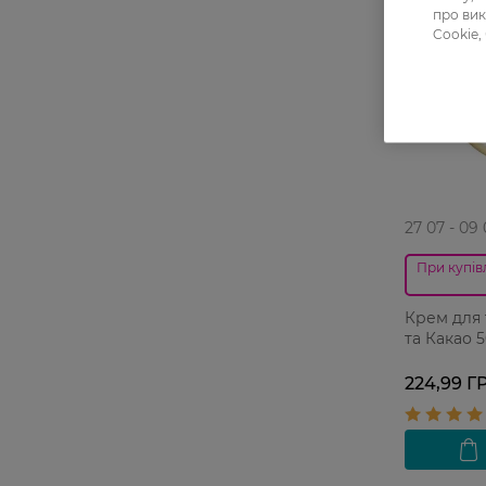
про вик
Cookie,
27 07 - 09
При купівл
Крем для 
та Какао 
224,99 Г