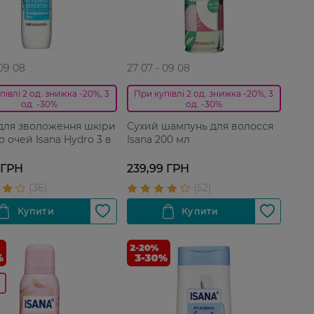
 09 08
27 07 - 09 08
півлі 2 од. знижка -20%, 3
При купівлі 2 од. знижка -20%, 3
од. -30%
од. -30%
для зволоження шкіри
Сухий шампунь для волосся
 очей Isana Hydro 3 в
Isana 200 мл
 ГРН
239,99 ГРН