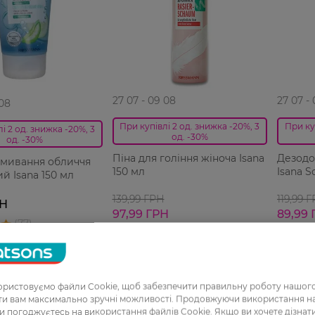
27 07 - 09 08
27 07 -
 08
При купівлі 2 од. знижка -20%, 3
При ку
і 2 од. знижка -20%, 3
од. -30%
од. -30%
Піна для гоління жіноча Isana
Дезодо
вмивання обличчя
150 мл
Isana S
й Isana 150 мл
139,99 ГРН
119,99 
РН
97,99 ГРН
89,99 
ристовуємо файли Cookie, щоб забезпечити правильну роботу нашого
ати вам максимально зручні можливості. Продовжуючи використання 
ви погоджуєтесь на використання файлів Cookie. Якщо ви хочете дізнат