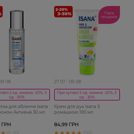
Лідер
продажів
 09 08
27 07 - 09 08
півлі 2 од. знижка -20%, 3
При купівлі 2 од. знижка -20%, 3
од. -30%
од. -30%
тка для обличчя Isana
Крем для рук Isana З
уроном Активна 30 мл
ромашкою 100 мл
9 ГРН
84,99 ГРН