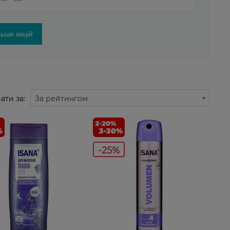
ьше акцій
ати за:
За рейтингом
-25%