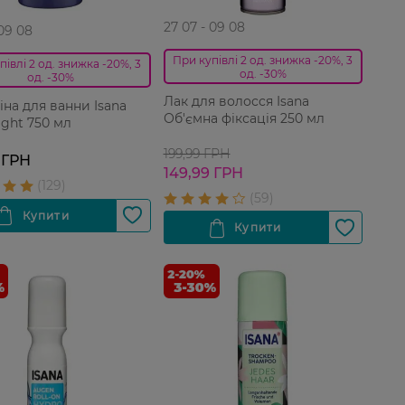
27 07 - 09 08
 09 08
При купівлі 2 од. знижка -20%, 3
півлі 2 од. знижка -20%, 3
од. -30%
од. -30%
Лак для волосся Isana
іна для ванни Isana
Об'ємна фіксація 250 мл
ight 750 мл
199,99 ГРН
 ГРН
149,99 ГРН