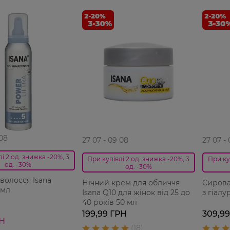
 08
27 07 - 09 08
27 07 -
і 2 од. знижка -20%, 3
При купівлі 2 од. знижка -20%, 3
При ку
од. -30%
од. -30%
 волосся Isana
Нічний крем для обличчя
Сирова
 мл
Isana Q10 для жінок від 25 до
з гіал
40 років 50 мл
199,99 ГРН
309,9
РН