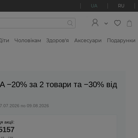
UA
RU
Діти
Чоловікам
Здоров'я
Аксесуари
Подарунки
A −20% за 2 товари та −30% від
27.07.2026 по 09.08.2026
я акції:
51
56
хв
сек