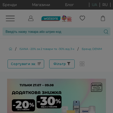
Бренди
Магазини
Блог
UA
RU
/
/
ISANA −20% за 2 товари та −30% від 3-х
Бренд: DENIM
Сортувати за:
Фільтр