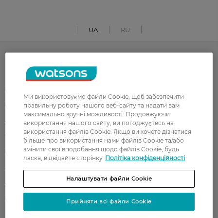
UA
RU
Каталог
Корейска косметика
Чоловікам
Ми використовуємо файли Cookie, щоб забезпечити
Парфуми
Здоров'я
правильну роботу нашого веб-сайту та надати вам
максимально зручні можливості. Продовжуючи
Акції
Макіяж
використання нашого сайту, ви погоджуєтесь на
використання файлів Cookie. Якщо ви хочете дізнатися
Обличчя
Тіло
більше про використання нами файлів Cookie та/або
змінити свої вподобання щодо файлів Cookie, будь
Подарунки
Діти
ласка, відвідайте сторінку
Політіка конфіденційності
Дім
Волосся
Налаштувати файли Cookie
Аксесуари
Дерматокосметика
Бренди
Прийняти всі файли Cookie