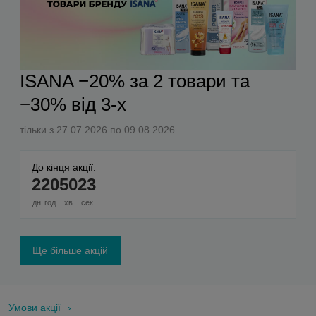
ISANA −20% за 2 товари та
−30% від 3-х
тільки з 27.07.2026 по 09.08.2026
До кінця акції:
2
20
50
23
дн
год
хв
сек
Ще більше акцій
Умови акції