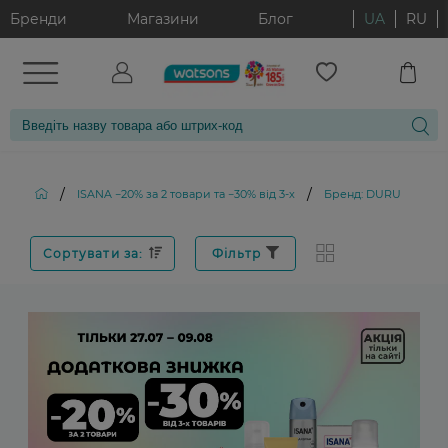
Бренди
Магазини
Блог
UA
RU
/
/
ISANA −20% за 2 товари та −30% від 3-х
Бренд: DURU
Сортувати за:
Фільтр