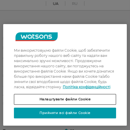
UA
RU
Каталог
Корейска косметика
Чоловікам
Парфуми
Здоров'я
Ми використовуємо файли Cookie, щоб забезпечити
правильну роботу нашого веб-сайту та надати вам
Акції
Макіяж
максимально зручні можливості. Продовжуючи
використання нашого сайту, ви погоджуєтесь на
Обличчя
Тіло
використання файлів Cookie. Якщо ви хочете дізнатися
Подарунки
Діти
більше про використання нами файлів Cookie та/або
змінити свої вподобання щодо файлів Cookie, будь
Дім
Волосся
ласка, відвідайте сторінку
Політіка конфіденційності
Аксесуари
Дерматокосметика
Налаштувати файли Cookie
Бренди
Прийняти всі файли Cookie
Клієнтам