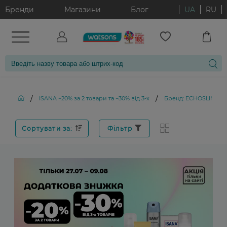
Бренди
Магазини
Блог
UA
RU
/
/
ISANA −20% за 2 товари та −30% від 3-х
Бренд: ECHOSLINE
Сортувати за:
Фільтр