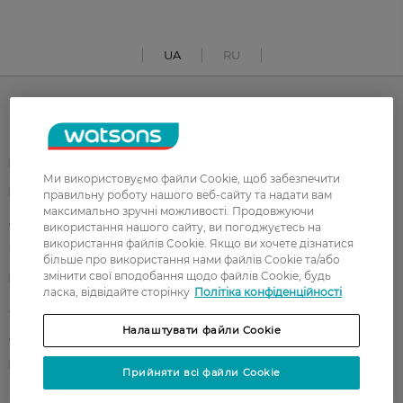
UA
RU
Каталог
Корейска косметика
Чоловікам
Ми використовуємо файли Cookie, щоб забезпечити
Парфуми
Здоров'я
правильну роботу нашого веб-сайту та надати вам
максимально зручні можливості. Продовжуючи
Акції
Макіяж
використання нашого сайту, ви погоджуєтесь на
використання файлів Cookie. Якщо ви хочете дізнатися
Обличчя
Тіло
більше про використання нами файлів Cookie та/або
змінити свої вподобання щодо файлів Cookie, будь
Подарунки
Діти
ласка, відвідайте сторінку
Політіка конфіденційності
Дім
Волосся
Налаштувати файли Cookie
Аксесуари
Дерматокосметика
Бренди
Прийняти всі файли Cookie