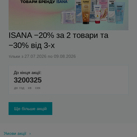
ISANA −20% за 2 товари та
−30% від 3-х
тільки з 27.07.2026 по 09.08.2026
До кінця акції:
3
20
03
24
дн
год
хв
сек
Ще більше акцій
Умови акції