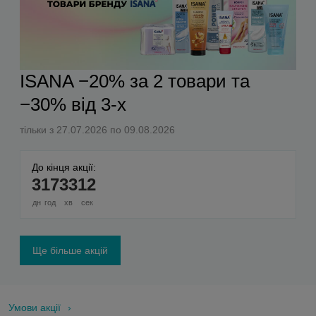
ISANA −20% за 2 товари та
−30% від 3-х
тільки з 27.07.2026 по 09.08.2026
До кінця акції:
3
17
33
12
дн
год
хв
сек
Ще більше акцій
Умови акції