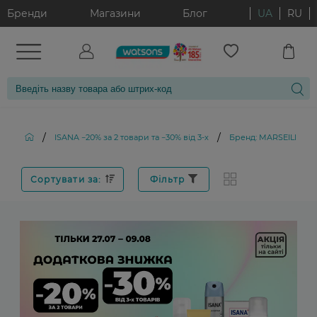
Бренди
Магазини
Блог
UA
RU
/
/
ISANA −20% за 2 товари та −30% від 3-х
Бренд: MARSEILLAIS
Сортувати за:
Фільтр