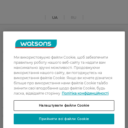
UA
RU
Каталог
Корейска косметика
Чоловікам
Ми використовуємо файли Cookie, щоб забезпечити
Парфуми
Здоров'я
правильну роботу нашого веб-сайту та надати вам
максимально зручні можливості. Продовжуючи
Акції
Макіяж
використання нашого сайту, ви погоджуєтесь на
використання файлів Cookie. Якщо ви хочете дізнатися
Обличчя
Тіло
більше про використання нами файлів Cookie та/або
змінити свої вподобання щодо файлів Cookie, будь
Подарунки
Діти
ласка, відвідайте сторінку
Політіка конфіденційності
Дім
Волосся
Налаштувати файли Cookie
Аксесуари
Дерматокосметика
Бренди
Прийняти всі файли Cookie