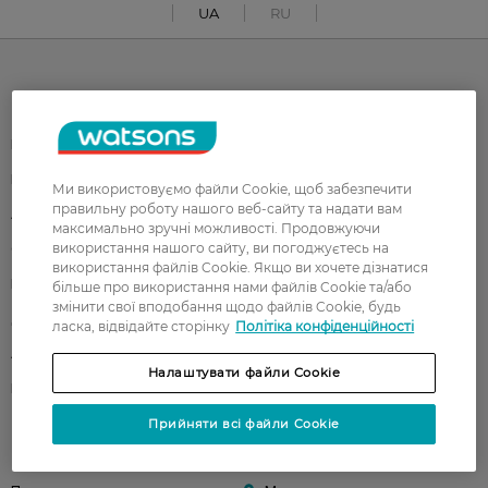
UA
RU
Каталог
Корейска косметика
Чоловікам
Парфуми
Здоров'я
Ми використовуємо файли Cookie, щоб забезпечити
правильну роботу нашого веб-сайту та надати вам
Акції
Макіяж
максимально зручні можливості. Продовжуючи
використання нашого сайту, ви погоджуєтесь на
Обличчя
Тіло
використання файлів Cookie. Якщо ви хочете дізнатися
Подарунки
Діти
більше про використання нами файлів Cookie та/або
змінити свої вподобання щодо файлів Cookie, будь
Дім
Волосся
ласка, відвідайте сторінку
Політіка конфіденційності
Аксесуари
Дерматокосметика
Налаштувати файли Cookie
Бренди
Прийняти всі файли Cookie
Клієнтам