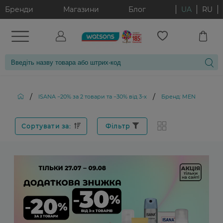
Бренди
Магазини
Блог
UA
RU
/
/
ISANA −20% за 2 товари та −30% від 3-х
Бренд: MEN
Сортувати за:
Фільтр