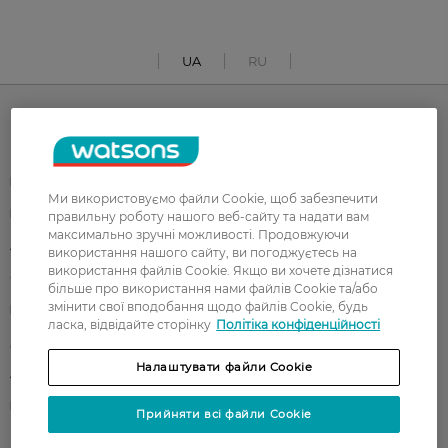
UA
RU
Каталог
Корейска косметика
Чоловікам
Ми використовуємо файли Cookie, щоб забезпечити
Парфуми
Здоров'я
правильну роботу нашого веб-сайту та надати вам
максимально зручні можливості. Продовжуючи
Акції
Макіяж
використання нашого сайту, ви погоджуєтесь на
використання файлів Cookie. Якщо ви хочете дізнатися
Обличчя
Тіло
більше про використання нами файлів Cookie та/або
змінити свої вподобання щодо файлів Cookie, будь
Подарунки
Діти
ласка, відвідайте сторінку
Політіка конфіденційності
Дім
Волосся
Налаштувати файли Cookie
Аксесуари
Дерматокосметика
Бренди
Прийняти всі файли Cookie