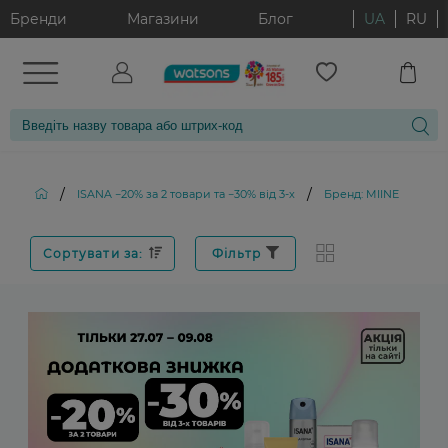
Бренди
Магазини
Блог
UA
RU
/
/
ISANA −20% за 2 товари та −30% від 3-х
Бренд: MIINE
Сортувати за:
Фільтр