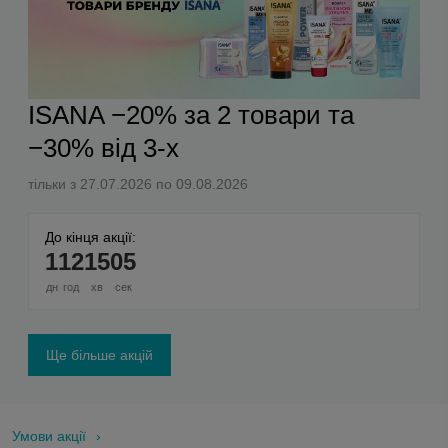
ISANA −20% за 2 товари та
−30% від 3-х
тільки з 27.07.2026 по 09.08.2026
До кінця акції:
1
12
15
04
дн
год
хв
сек
Ще більше акцій
Умови акції