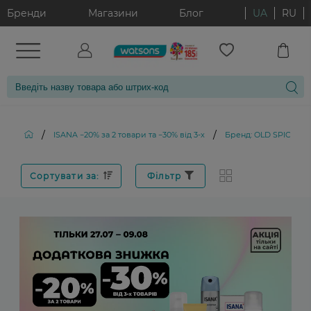
Бренди
Магазини
Блог
UA
RU
/
/
ISANA −20% за 2 товари та −30% від 3-х
Бренд: OLD SPICE
Сортувати за:
Фільтр