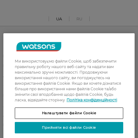
UA
RU
Каталог
Корейска косметика
Чоловікам
Ми використовуємо файли Cookie, щоб забезпечити
Парфуми
Здоров'я
правильну роботу нашого веб-сайту та надати вам
максимально зручні можливості. Продовжуючи
Акції
Макіяж
використання нашого сайту, ви погоджуєтесь на
використання файлів Cookie. Якщо ви хочете дізнатися
Обличчя
Тіло
більше про використання нами файлів Cookie та/або
змінити свої вподобання щодо файлів Cookie, будь
Подарунки
Діти
ласка, відвідайте сторінку
Політіка конфіденційності
Дім
Волосся
Налаштувати файли Cookie
Аксесуари
Дерматокосметика
Бренди
Прийняти всі файли Cookie