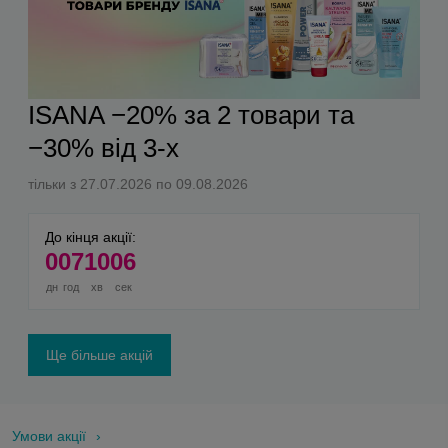
ISANA −20% за 2 товари та
−30% від 3-х
тільки з 27.07.2026 по 09.08.2026
До кінця акції:
0
07
10
05
дн
год
хв
сек
Ще більше акцій
Умови акції